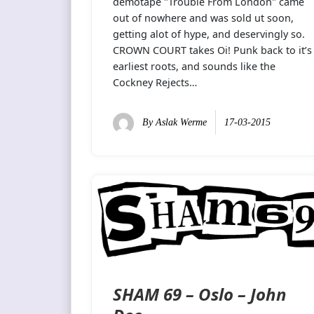
demotape "Trouble From London" came
out of nowhere and was sold ut soon,
getting alot of hype, and deservingly so.
CROWN COURT takes Oi! Punk back to it’s
earliest roots, and sounds like the
Cockney Rejects…
By
Aslak Werme
17-03-2015
SHAM 69 – Oslo – John