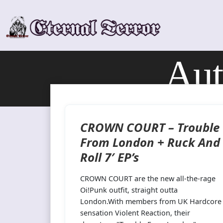
Skip
to
content
Aut
CROWN COURT – Trouble
From London + Ruck And
Roll 7′ EP’s
CROWN COURT are the new all-the-rage
Oi!Punk outfit, straight outta
London.With members from UK Hardcore
sensation Violent Reaction, their