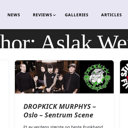
NEWS
REVIEWS
GALLERIES
ARTICLES
hor:
Aslak W
DROPKICK MURPHYS –
Oslo – Sentrum Scene
Et av verdens største og beste Punkband,