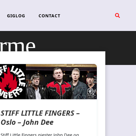
GIGLOG
CONTACT
erme
STIFF LITTLE FINGERS –
Oslo – John Dee
Stiff Little Fingers gjester John Dee og