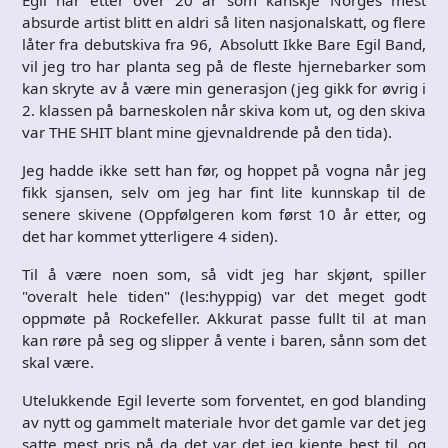
absurde artist blitt en aldri så liten nasjonalskatt, og flere
låter fra debutskiva fra 96, Absolutt Ikke Bare Egil Band,
vil jeg tro har planta seg på de fleste hjernebarker som
kan skryte av å være min generasjon (jeg gikk for øvrig i
2. klassen på barneskolen når skiva kom ut, og den skiva
var THE SHIT blant mine gjevnaldrende på den tida).
Jeg hadde ikke sett han før, og hoppet på vogna når jeg
fikk sjansen, selv om jeg har fint lite kunnskap til de
senere skivene (Oppfølgeren kom først 10 år etter, og
det har kommet ytterligere 4 siden).
Til å være noen som, så vidt jeg har skjønt, spiller
"overalt hele tiden" (les:hyppig) var det meget godt
oppmøte på Rockefeller. Akkurat passe fullt til at man
kan røre på seg og slipper å vente i baren, sånn som det
skal være.
Utelukkende Egil leverte som forventet, en god blanding
av nytt og gammelt materiale hvor det gamle var det jeg
satte mest pris på da det var det jeg kjente best til, og