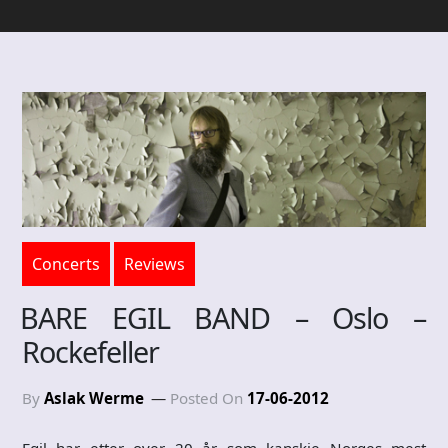
Concerts
Reviews
BARE EGIL BAND – Oslo –
Rockefeller
By
Aslak Werme
Posted On
17-06-2012
Egil har etter over 20 år som kanskje Norges mest