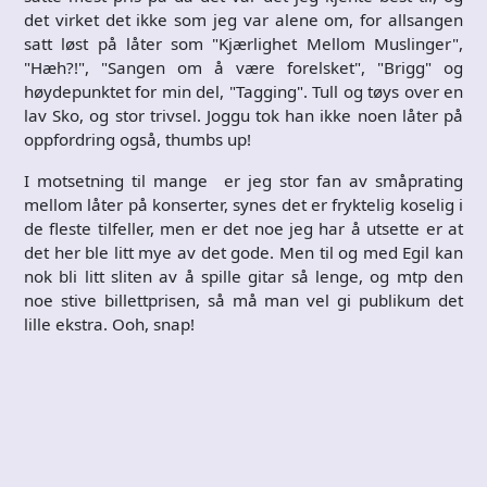
det virket det ikke som jeg var alene om, for allsangen
satt løst på låter som "Kjærlighet Mellom Muslinger",
"Hæh?!", "Sangen om å være forelsket", "Brigg" og
høydepunktet for min del, "Tagging". Tull og tøys over en
lav Sko, og stor trivsel. Joggu tok han ikke noen låter på
oppfordring også, thumbs up!
I motsetning til mange er jeg stor fan av småprating
mellom låter på konserter, synes det er fryktelig koselig i
de fleste tilfeller, men er det noe jeg har å utsette er at
det her ble litt mye av det gode. Men til og med Egil kan
nok bli litt sliten av å spille gitar så lenge, og mtp den
noe stive billettprisen, så må man vel gi publikum det
lille ekstra. Ooh, snap!