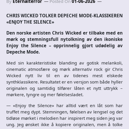
By
Eternalterror
Posted On
01-06-2026
CHRIS WICKED TOLKER DEPECHE MODE-KLASSIKEREN
«ENJOY THE SILENCE»
Den norske artisten Chris Wicked er tilbake med en
mørk og stemningsfull nytolkning av den ikoniske
Enjoy the Silence – opprinnelig gjort udødelig av
Depeche Mode.
Med sin karakteristiske blanding av gotisk melankoli,
cinematic atmosfære og mørk alternativ rock gir Chris
Wicked nytt liv til en av tidenes mest elskede
synthklassikere. Resultatet er en versjon som både hyller
originalen og samtidig tilfører låten et nytt uttrykk –
mørkere, tyngre og mer følelsesladet.
— «Enjoy the Silence» har alltid vært en låt som har
truffet meg dypt. Stemningen, følelsen av lengsel og det
tidløse mørket i melodien har inspirert meg siden jeg var
ung. Jeg ønsket ikke å kopiere originalen, men å tolke