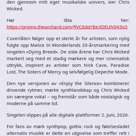
den gjennom mitt eget musikalske univers, sier Chris
Wicked.
Hør låta her:
https://promo.theorchard.com/fJVCEdqYBe3DEUN943o3
Coverlåten følger opp et sterkt år for artisten, som nylig
fulgte opp Malice In Wonderlands 20-årsmarkering med
singelen «Dying Breed». De siste årene har Chris Wicked
markert seg med et stadig mørkere og mer cinematisk
uttrykk, inspirert av artister som Nick Cave, Paradise
Lost, The Sisters of Mercy og selvfølgelig Depeche Mode.
Den nye versjonen av «Enjoy the Silence» kombinerer
drivende rytmer, mørke synthlandskap og Chris Wicked
sin særegne vokal – og fremstår som både nostalgisk og
moderne på samme tid.
Singelen slippes på alle digitale plattformer 2. Juni, 2026.
For fans av mørk synthpop, gothic rock og følelsesladet
alternativ musikk er dette en utgivelse som treffer rett i