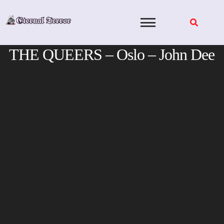
Skip
to
content
THE QUEERS – Oslo – John Dee