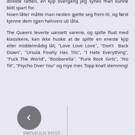
direkte råtten, en kjip overgang jeg synes man kunne
blitt spart for.
Noen låter måtte man nesten gjette seg frem til, og først
kjenne dem igjen halvveis uti låta.
The Queers leverte uansett varene, og spilte flust med
klassikere, kan ikke huske at de spilte en eneste kjip
eller middelmådig låt; "Love Love Love", "Don’t Back
Down", "Ursula Finally Has Tits", "I Hate Everything",
"Fuck The World", "Boobarella". "Punk Rock Girls", "No
Tit", "Psycho Over You" og mye mer. Topp knall stemning!
PREVIOUS POST