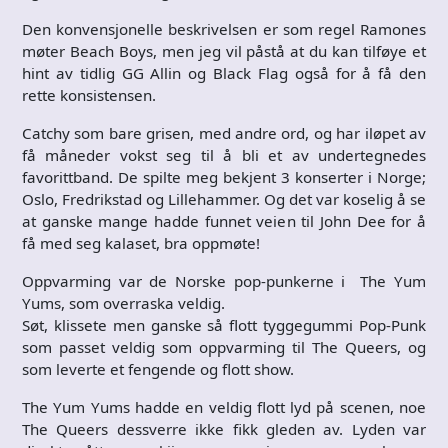
Den konvensjonelle beskrivelsen er som regel Ramones
møter Beach Boys, men jeg vil påstå at du kan tilføye et
hint av tidlig GG Allin og Black Flag også for å få den
rette konsistensen.
Catchy som bare grisen, med andre ord, og har iløpet av
få måneder vokst seg til å bli et av undertegnedes
favorittband. De spilte meg bekjent 3 konserter i Norge;
Oslo, Fredrikstad og Lillehammer. Og det var koselig å se
at ganske mange hadde funnet veien til John Dee for å
få med seg kalaset, bra oppmøte!
Oppvarming var de Norske pop-punkerne i The Yum
Yums, som overraska veldig.
Søt, klissete men ganske så flott tyggegummi Pop-Punk
som passet veldig som oppvarming til The Queers, og
som leverte et fengende og flott show.
The Yum Yums hadde en veldig flott lyd på scenen, noe
The Queers dessverre ikke fikk gleden av. Lyden var