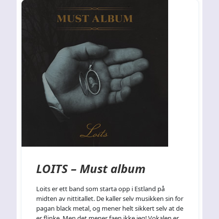
LOITS – Must album
Loits er ett band som starta opp i Estland på
midten av nittitallet. De kaller selv musikken sin for
pagan black metal, og mener helt sikkert selv at de
er flinke. Men det mener faen ikke jeg! Vokalen er