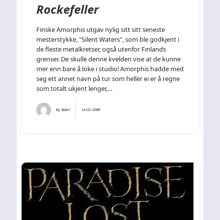
Rockefeller
Finske Amorphis utgav nylig sitt sitt seneste
mesterstykke, "Silent Waters", som ble godkjent i
de fleste metalkretser, også utenfor Finlands
grenser. De skulle denne kvelden vise at de kunne
mer enn bare å loke i studio! Amorphis hadde med
seg ett annet navn på tur som heller ei er å regne
som totalt ukjent lenger,…
By
Yuber
14-02-2008