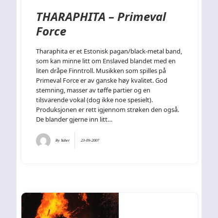
THARAPHITA – Primeval
Force
Tharaphita er et Estonisk pagan/black-metal band,
som kan minne litt om Enslaved blandet med en
liten dråpe Finntroll. Musikken som spilles på
Primeval Force er av ganske høy kvalitet. God
stemning, masser av tøffe partier og en
tilsvarende vokal (dog ikke noe spesielt).
Produksjonen er rett igjennom strøken den også.
De blander gjerne inn litt…
By
Yuber
23-09-2007