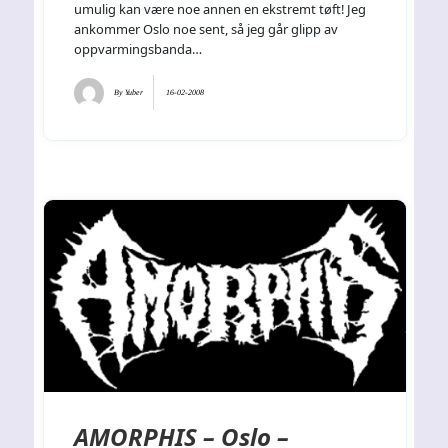
umulig kan være noe annen en ekstremt tøft! Jeg
ankommer Oslo noe sent, så jeg går glipp av
oppvarmingsbanda…
By
Yuber
16-02-2008
AMORPHIS – Oslo –