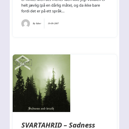
helt jævlig (på en dårlig måte), og da ikke bare
fordi det er på ett språk…
By
Yuber
19-09-2007
SVARTAHRID – Sadness