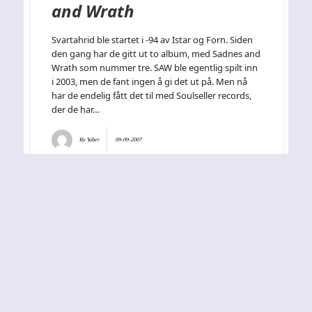
and Wrath
Svartahrid ble startet i -94 av Istar og Forn. Siden
den gang har de gitt ut to album, med Sadnes and
Wrath som nummer tre. SAW ble egentlig spilt inn
i 2003, men de fant ingen å gi det ut på. Men nå
har de endelig fått det til med Soulseller records,
der de har…
By
Yuber
09-09-2007
HAMMERSLAG KICK-OFF –