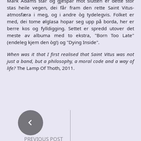
Mark Adams står og gjespar mot slutten er dette stor
stas heile vegen, dei får fram den rette Saint Vitus-
atmosfæra i meg, og i andre òg tydelegvis. Folket er
med, dei tome ølglasa hopar seg upp på borda, her er
berre kos og fylldigging. Settet er spredd utover det
meste av albuma med to ekstra, "Born Too Late"
(endeleg kjem den òg!) og "Dying Inside".
When was it that I first realised that Saint Vitus was not
just a band, but a philosophy, a moral code and a way of
life?
The Lamp Of Thoth, 2011.
PREVIOUS POST