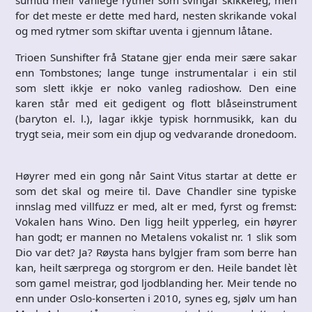
for det meste er dette med hard, nesten skrikande vokal
og med rytmer som skiftar uventa i gjennum låtane.
Trioen Sunshifter frå Statane gjer enda meir sære sakar
enn Tombstones; lange tunge instrumentalar i ein stil
som slett ikkje er noko vanleg radioshow. Den eine
karen står med eit gedigent og flott blåseinstrument
(baryton el. l.), lagar ikkje typisk hornmusikk, kan du
trygt seia, meir som ein djup og vedvarande dronedoom.
Høyrer med ein gong når Saint Vitus startar at dette er
som det skal og meire til. Dave Chandler sine typiske
innslag med villfuzz er med, alt er med, fyrst og fremst:
Vokalen hans Wino. Den ligg heilt ypperleg, ein høyrer
han godt; er mannen no Metalens vokalist nr. 1 slik som
Dio var det? Ja? Røysta hans bylgjer fram som berre han
kan, heilt særprega og storgrom er den. Heile bandet lèt
som gamel meistrar, god ljodblanding her. Meir tende no
enn under Oslo-konserten i 2010, synes eg, sjølv um han