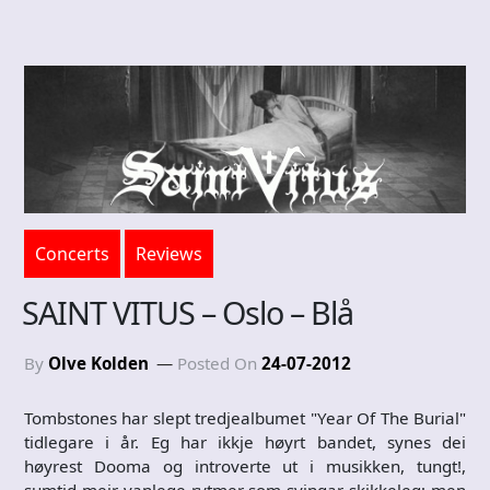
Concerts
Reviews
SAINT VITUS – Oslo – Blå
By
Olve Kolden
Posted On
24-07-2012
Tombstones har slept tredjealbumet "Year Of The Burial"
tidlegare i år. Eg har ikkje høyrt bandet, synes dei
høyrest Dooma og introverte ut i musikken, tungt!,
sumtid meir vanlege rytmer som svingar skikkeleg; men