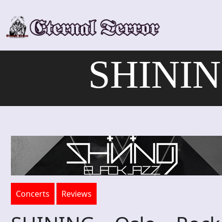
Skip
to
content
SHINING
Concerts
Reviews