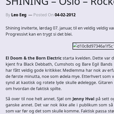
SHINING – Oslo – Rocke
By
Leo Eeg
Posted On
04-02-2012
Shining inviterte, lørdag 07. januar, til en veldig veldig v
Progressivt kan en trygt si det blei.
El Doom & the Born Electric
starta kvelden. Dette var 
kjent fra Black Debbath, Cumshots og Bare Egil Band
har fått veldig gode kritikker. Medlemma har nok av erfa
de første minutta, noe som ødela mye. Etterhvert som vo
synd at kaotisk og rotete lyde skulle ødelegge. Gitaren d
om hvordan de faktisk spilte.
Så over til noe helt annet. Sjøl om
Jenny Hval
på sett o
ganske annet. Det var nok ikke alle i publikum som s
som var før og det som skulle komme. Faktisk passa stø