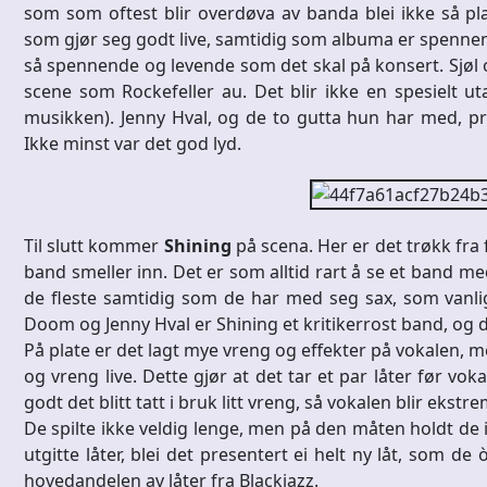
som som oftest blir overdøva av banda blei ikke så pl
som gjør seg godt live, samtidig som albuma er spennende
så spennende og levende som det skal på konsert. Sjøl o
scene som Rockefeller au. Det blir ikke en spesielt u
musikken). Jenny Hval, og de to gutta hun har med, pres
Ikke minst var det god lyd.
Til slutt kommer
Shining
på scena. Her er det trøkk fra f
band smeller inn. Det er som alltid rart å se et band m
de fleste samtidig som de har med seg sax, som vanligv
Doom og Jenny Hval er Shining et kritikerrost band, og d
På plate er det lagt mye vreng og effekter på vokalen, m
og vreng live. Dette gjør at det tar et par låter før voka
godt det blitt tatt i bruk litt vreng, så vokalen blir ekst
De spilte ikke veldig lenge, men på den måten holdt de inte
utgitte låter, blei det presentert ei helt ny låt, som d
hovedandelen av låter fra Blackjazz.