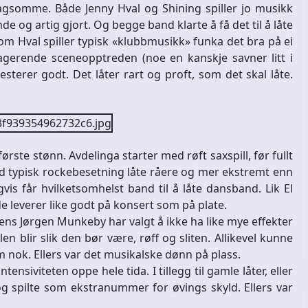
agsomme. Både Jenny Hval og Shining spiller jo musikk
 og artig gjort. Og begge band klarte å få det til å låte
m Hval spiller typisk «klubbmusikk» funka det bra på ei
tagerende sceneopptreden (noe en kanskje savner litt i
terer godt. Det låter rart og proft, som det skal låte.
ørste stønn. Avdelinga starter med røft saxspill, før fullt
ed typisk rockebesetning låte råere og mer ekstremt enn
is får hvilketsomhelst band til å låte dansband. Lik El
e leverer like godt på konsert som på plate.
ens Jørgen Munkeby har valgt å ikke ha like mye effekter
len blir slik den bør være, røff og sliten. Allikevel kunne
rem nok. Ellers var det musikalske dønn på plass.
nsiviteten oppe hele tida. I tillegg til gamle låter, eller
e òg spilte som ekstranummer for øvings skyld. Ellers var