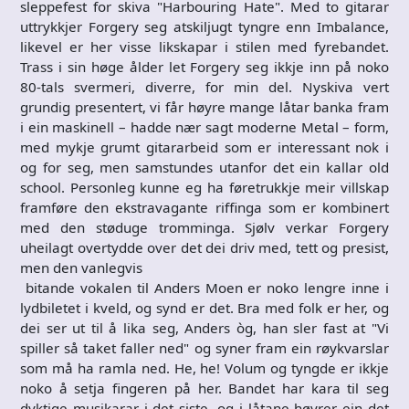
sleppefest for skiva "Harbouring Hate". Med to gitarar
uttrykkjer Forgery seg atskiljugt tyngre enn Imbalance,
likevel er her visse likskapar i stilen med fyrebandet.
Trass i sin høge ålder let Forgery seg ikkje inn på noko
80-tals svermeri, diverre, for min del. Nyskiva vert
grundig presentert, vi får høyre mange låtar banka fram
i ein maskinell – hadde nær sagt moderne Metal – form,
med mykje grumt gitararbeid som er interessant nok i
og for seg, men samstundes utanfor det ein kallar old
school. Personleg kunne eg ha føretrukkje meir villskap
framføre den ekstravagante riffinga som er kombinert
med den støduge tromminga. Sjølv verkar Forgery
uheilagt overtydde over det dei driv med, tett og presist,
men den vanlegvis
bitande vokalen til Anders Moen er noko lengre inne i
lydbiletet i kveld, og synd er det. Bra med folk er her, og
dei ser ut til å lika seg, Anders òg, han sler fast at "Vi
spiller så taket faller ned" og syner fram ein røykvarslar
som må ha ramla ned. He, he! Volum og tyngde er ikkje
noko å setja fingeren på her. Bandet har kara til seg
dyktige musikarar i det siste, og i låtane høyrer ein det