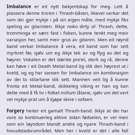
Imbalance
er eit nytt bekjentskap for meg. Lett å
plassera denne trio'en i Thrash-båsen, likevel verkar det
som dei gjer mykje i på sin eigen måte, med mykje fiks
speling av gitaristen. Ikkje noko dirty ol' Thrash, dette,
tromminga er særs fast i fisken, kunne tenkt meg meir
variasjon her, samt meir grus av gitaren. Men eit røynd
band verkar Imbalance å vera, eit band som har sett
myrkret før, sjølv um eg ikkje tek av og flyg av det eg
høyrer. Vokalen er det største pre'et, sterk og rå, denne
kan høve i eit Death Metal-band òg slik den høyrest ut i
kveld, og eg har sansen for Imbalance sin kombinasjon
av dei to stilartane slik sett. Mannen veit òg å kunne
fronta eit Metal-band, skikkeleg viking er han og kan
dette med å få liv i folket millum låtane, sjølv um det vert
vel mykje prat um å kjøpe skive i sofaen.
Forgery
heiter eit gamalt Thrash-band. Ikkje at dei har
vore so kontinuerleg aktive sidan fødselen, er vel meir
som ein løyndom blandt andre og nyare Thrash-band i
hovudstadsrumrådet. Men her i kveld er det i alle fall