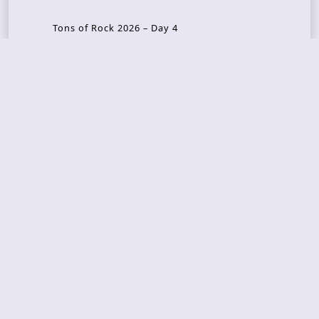
Tons of Rock 2026 – Day 4
Tons of Rock 2026 – Day 3
Tons of Rock 2026 – Day 2
Tons Of Rock 2026 – Day 1
GOATMILKER & DUNE SEA – 05.06.2026 – Bergen,
Norway
Recent Photo Galleries