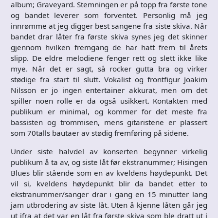
album; Graveyard. Stemningen er på topp fra første tone
og bandet leverer som forventet. Personlig må jeg
innrømme at jeg digger best sangene fra siste skiva. Når
bandet drar låter fra første skiva synes jeg det skinner
gjennom hvilken fremgang de har hatt frem til årets
slipp. De eldre melodiene fenger rett og slett ikke like
mye. Når det er sagt, så rocker gutta bra og virker
stødige fra start til slutt. Vokalist og frontfigur Joakim
Nilsson er jo ingen entertainer akkurat, men om det
spiller noen rolle er da også usikkert. Kontakten med
publikum er minimal, og kommer for det meste fra
bassisten og trommisen, mens gitaristene er plassert
som 70talls bautaer av stødig fremføring på sidene.
Under siste halvdel av konserten begynner virkelig
publikum å ta av, og siste låt før ekstranummer; Hisingen
Blues blir stående som en av kveldens høydepunkt. Det
vil si, kveldens høydepunkt blir da bandet etter to
ekstranummer/sanger drar i gang en 15 minutter lang
jam utbrodering av siste låt. Uten å kjenne låten går jeg
ut ifra at det var en låt fra første skiva som ble dratt ut i