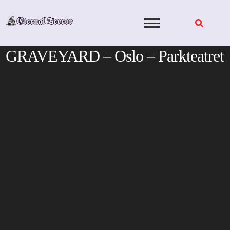
Skip
to
content
GRAVEYARD – Oslo – Parkteatret