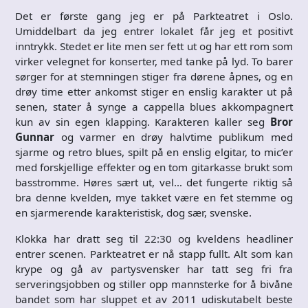
Det er første gang jeg er på Parkteatret i Oslo.
Umiddelbart da jeg entrer lokalet får jeg et positivt
inntrykk. Stedet er lite men ser fett ut og har ett rom som
virker velegnet for konserter, med tanke på lyd. To barer
sørger for at stemningen stiger fra dørene åpnes, og en
drøy time etter ankomst stiger en enslig karakter ut på
senen, stater å synge a cappella blues akkompagnert
kun av sin egen klapping. Karakteren kaller seg
Bror
Gunnar
og varmer en drøy halvtime publikum med
sjarme og retro blues, spilt på en enslig elgitar, to mic’er
med forskjellige effekter og en tom gitarkasse brukt som
basstromme. Høres sært ut, vel… det fungerte riktig så
bra denne kvelden, mye takket være en fet stemme og
en sjarmerende karakteristisk, dog sær, svenske.
Klokka har dratt seg til 22:30 og kveldens headliner
entrer scenen. Parkteatret er nå stapp fullt. Alt som kan
krype og gå av partysvensker har tatt seg fri fra
serveringsjobben og stiller opp mannsterke for å bivåne
bandet som har sluppet et av 2011 udiskutabelt beste