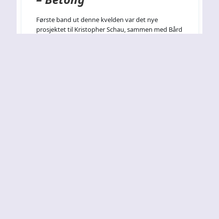
Første band ut denne kvelden var det nye
prosjektet til Kristopher Schau, sammen med Bård
"Faust" Eithun fra Emperor, Scum, Blood Tsunami
etc., med på gitar har de også Peter "Pete Evil"
Kolstad også kjent fra Blood Tsunami. Mongo
Ninja var et band jeg dessverre ikke hadde fått
hørt godt nok på i forkant av…
By
Martin Borander
09-02-2010
AMON AMARTH – Tilbake i