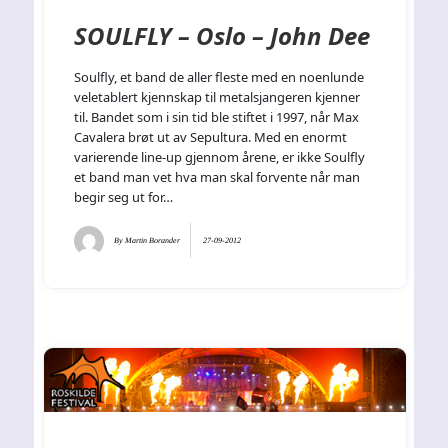
SOULFLY – Oslo – John Dee
Soulfly, et band de aller fleste med en noenlunde
veletablert kjennskap til metalsjangeren kjenner
til. Bandet som i sin tid ble stiftet i 1997, når Max
Cavalera brøt ut av Sepultura. Med en enormt
varierende line-up gjennom årene, er ikke Soulfly
et band man vet hva man skal forvente når man
begir seg ut for…
By
Martin Borander
27-09-2012