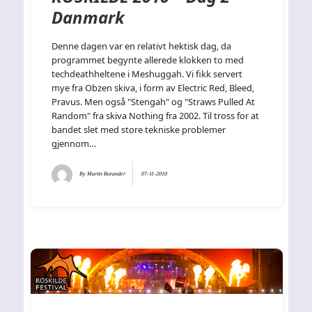
Danmark
Denne dagen var en relativt hektisk dag, da
programmet begynte allerede klokken to med
techdeathheltene i Meshuggah. Vi fikk servert
mye fra Obzen skiva, i form av Electric Red, Bleed,
Pravus. Men også "Stengah" og "Straws Pulled At
Random" fra skiva Nothing fra 2002. Til tross for at
bandet slet med store tekniske problemer
gjennom…
By
Martin Borander
07-11-2010