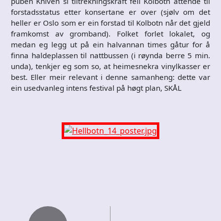
puben Kniven si tiltrekningskraft fell Kolbotn attende til
forstadsstatus etter konsertane er over (sjølv om det
heller er Oslo som er ein forstad til Kolbotn når det gjeld
framkomst av gromband). Folket forlet lokalet, og
medan eg legg ut på ein halvannan times gåtur for å
finna haldeplassen til nattbussen (i røynda berre 5 min.
unda), tenkjer eg som so, at heimesnekra vinylkasser er
best. Eller meir relevant i denne samanheng: dette var
ein usedvanleg intens festival på høgt plan, SKÅL