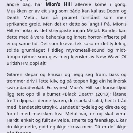
andre dag, har
Mion’s Hill
allereie kome i gong.
Musikken er av eit slag som både kan kallast Doom og
Death Metal, kan på papiret forståast som meir
sprikande greie. Men det er dette so langt i frå. Mion’s
Hill er noko av det strengaste innan Metal. Bandet kan
dette med å vera beherska og innett horror-infiserte på
ei og same tid. Det som likevel tek kaka er det tydeleg,
solide grunnlaget i tidleg myrkmetall-sound og midt-
tempo rytmer som gjev meg kjensler av New Wave Of
British HM oppi alt.
Gitaren slepar og knusar og høgg seg fram, bass og
trommer driv i lette kliv, og på toppen ligg ein heilnorsk
svartedaud-vokal. Eg synest Mion’s Hill sin konsertljod
ligg tett opp til albumet «Black Death» (2013); låtane
treff i djupna i denne lyaren, dei spelast solid, heilt i tråd
med bandet sitt uttrykk. Bandet er tydeleg og direkte og
fortel med musikken kva Metal var, er og skal vera.
Hardt, enkelt og fullt av velde, smerte og faenskap. Likar
du ikkje dette, gidd eg ikkje skriva meir. Då er det ikkje
håp for deg.