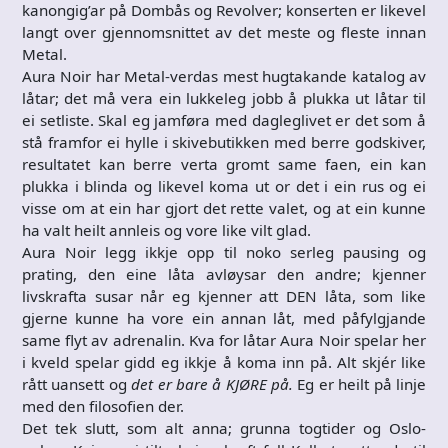
kanongig’ar på Dombås og Revolver; konserten er likevel
langt over gjennomsnittet av det meste og fleste innan
Metal.
Aura Noir har Metal-verdas mest hugtakande katalog av
låtar; det må vera ein lukkeleg jobb å plukka ut låtar til
ei setliste. Skal eg jamføra med dagleglivet er det som å
stå framfor ei hylle i skivebutikken med berre godskiver,
resultatet kan berre verta gromt same faen, ein kan
plukka i blinda og likevel koma ut or det i ein rus og ei
visse om at ein har gjort det rette valet, og at ein kunne
ha valt heilt annleis og vore like vilt glad.
Aura Noir legg ikkje opp til noko serleg pausing og
prating, den eine låta avløysar den andre; kjenner
livskrafta susar når eg kjenner att DEN låta, som like
gjerne kunne ha vore ein annan låt, med påfylgjande
same flyt av adrenalin. Kva for låtar Aura Noir spelar her
i kveld spelar gidd eg ikkje å koma inn på. Alt skjér like
rått uansett og
det er bare å KJØRE på.
Eg er heilt på linje
med den filosofien der.
Det tek slutt, som alt anna; grunna togtider og Oslo-