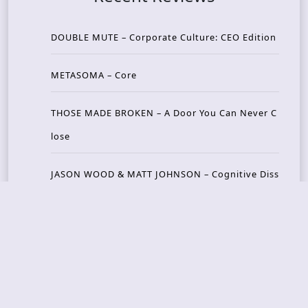
DOUBLE MUTE – Corporate Culture: CEO Edition
METASOMA – Core
THOSE MADE BROKEN – A Door You Can Never C
lose
JASON WOOD & MATT JOHNSON – Cognitive Diss
ident: Conversations with THE THE’s Matt Johns
on
CAIRISS – Wilderness