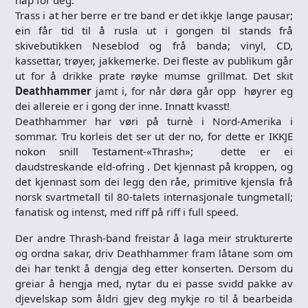
Trass i at her berre er tre band er det ikkje lange pausar;
ein får tid til å rusla ut i gongen til stands frå
skivebutikken Neseblod og frå banda; vinyl, CD,
kassettar, trøyer, jakkemerke. Dei fleste av publikum går
ut for å drikke prate røyke mumse grillmat. Det skit
Deathhammer
jamt i, for når døra går opp høyrer eg
dei allereie er i gong der inne. Innatt kvasst!
Deathhammer har vøri på turnè i Nord-Amerika i
sommar. Tru korleis det ser ut der no, for dette er IKKJE
nokon snill Testament-«Thrash»; dette er ei
daudstreskande eld-ofring . Det kjennast på kroppen, og
det kjennast som dei legg den råe, primitive kjensla frå
norsk svartmetall til 80-talets internasjonale tungmetall;
fanatisk og intenst, med riff på riff i full speed.
Der andre Thrash-band freistar å laga meir strukturerte
og ordna sakar, driv Deathhammer fram låtane som om
dei har tenkt å dengja deg etter konserten. Dersom du
greiar å hengja med, nytar du ei passe svidd pakke av
djevelskap som åldri gjev deg mykje ro til å bearbeida