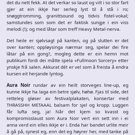
det du nett fekk. At det verkar so laust og vilt i so stor fart
gjer at ein ikkje har serleg lyst til å stå i ro;
snøggtromming, granittsound og tidvis fistel-vokal;
samstundes som som det er faktisk sungje i ein viss
melodi (!); og med låtar som treff Heavy Metal-nerva.
Det heile er sjølvsagt på kanten, og på slutten er det
over kanten; oppløysinga nærmar seg, spelar dei fire
låtar på ein gong?, mogleg dette er ein hemn mot
publikum fordi dei måtte spela «Fullmoon Sorcery» etter
ynskje frå salen. Akkurat dét er vel som å freista å endra
kursen eit herjande lyntog.
Aura Noir
rundar av ein heilt storveges line-up, eg
kunne ikkje ha laga ein betre sjølv, høhø. Fjas til side, det
retteleg gløser av festivalplakaten, konsertar med
THRASSHH METAAAL balsam for sjel og kropp. Luggen
får lufta seg, ja! Når det kjem so kvasst og
kompromisslaust som Aura Noir vert ein sett inn i ei
anna verd ein elles ikkje er i. Enda har bandet urlite meir
å gå på, synest eg, enn det eg høyrer her, med tanke på