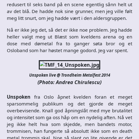
redusert til seks band på en scene egentlig sånn helt ut
av det blå. De hadde nok sine grunner, men jeg ville følt
meg litt snurt, om jeg hadde vært i den aldersgruppen.
Nå er ikke jeg det, så det er ikke noe problem. Jeg hadde
heller valgt meg ut Blæst som kveldens arena og en
dose med dømetal fra to ganger søta bror og et
Osloband som har høstet mange godord. Jeg var spent.
Unspoken live @ Trondheim Metalfest 2014
(Photo: Andrea Chirulescu)
Unspoken
fra Oslo åpnet kvelden foran et meget
sparsommelig publikum og det gjorde de meget
overbevisende. Knall god åpningslåt med mye brutalitet
og intensitet som ga oss håp om en nydelig aften. Nå vet
jeg ikke helt hva som skjedde, men bandets motor,
trommisen, han fungerte så absolutt ikke som en death
metal trommis skal. Noe så slapt og lite givende er det