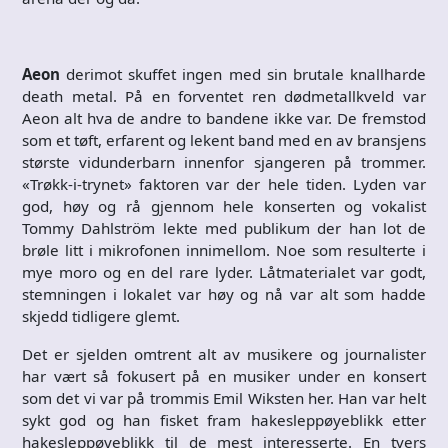
Aeon
derimot skuffet ingen med sin brutale knallharde
death metal. På en forventet ren dødmetallkveld var
Aeon alt hva de andre to bandene ikke var. De fremstod
som et tøft, erfarent og lekent band med en av bransjens
største vidunderbarn innenfor sjangeren på trommer.
«Trøkk-i-trynet» faktoren var der hele tiden. Lyden var
god, høy og rå gjennom hele konserten og vokalist
Tommy Dahlström lekte med publikum der han lot de
brøle litt i mikrofonen innimellom. Noe som resulterte i
mye moro og en del rare lyder. Låtmaterialet var godt,
stemningen i lokalet var høy og nå var alt som hadde
skjedd tidligere glemt.
Det er sjelden omtrent alt av musikere og journalister
har vært så fokusert på en musiker under en konsert
som det vi var på trommis Emil Wiksten her. Han var helt
sykt god og han fisket fram hakesleppøyeblikk etter
hakesleppøyeblikk til de mest interesserte. En tvers