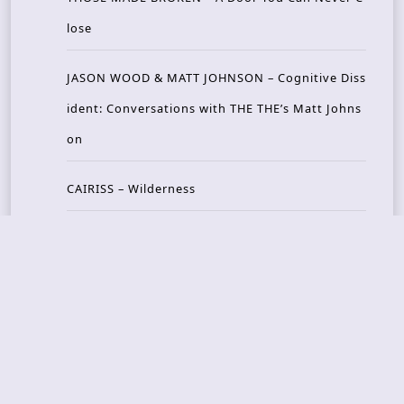
lose
JASON WOOD & MATT JOHNSON – Cognitive Diss
ident: Conversations with THE THE’s Matt Johns
on
CAIRISS – Wilderness
Recent Concerts
Tons of Rock 2026 – Day 4