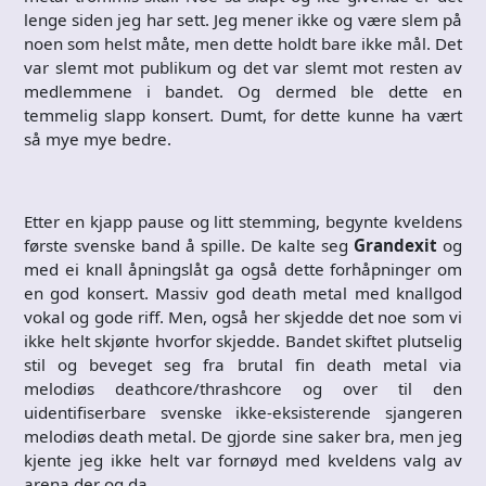
lenge siden jeg har sett. Jeg mener ikke og være slem på
noen som helst måte, men dette holdt bare ikke mål. Det
var slemt mot publikum og det var slemt mot resten av
medlemmene i bandet. Og dermed ble dette en
temmelig slapp konsert. Dumt, for dette kunne ha vært
så mye mye bedre.
Etter en kjapp pause og litt stemming, begynte kveldens
første svenske band å spille. De kalte seg
Grandexit
og
med ei knall åpningslåt ga også dette forhåpninger om
en god konsert. Massiv god death metal med knallgod
vokal og gode riff. Men, også her skjedde det noe som vi
ikke helt skjønte hvorfor skjedde. Bandet skiftet plutselig
stil og beveget seg fra brutal fin death metal via
melodiøs deathcore/thrashcore og over til den
uidentifiserbare svenske ikke-eksisterende sjangeren
melodiøs death metal. De gjorde sine saker bra, men jeg
kjente jeg ikke helt var fornøyd med kveldens valg av
arena der og da.