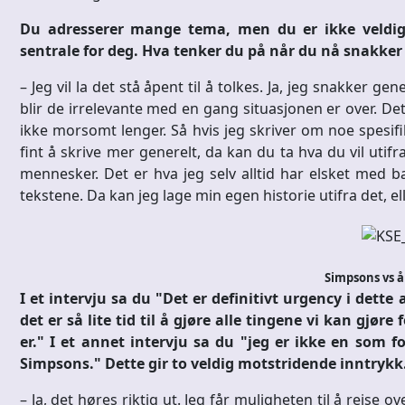
Du adresserer mange tema, men du er ikke veldig 
sentrale for deg. Hva tenker du på når du nå snakker
– Jeg vil la det stå åpent til å tolkes. Ja, jeg snakker ge
blir de irrelevante med en gang situasjonen er over. D
ikke morsomt lenger. Så hvis jeg skriver om noe spesifikt
fint å skrive mer generelt, da kan du ta hva du vil utifra
mennesker. Det er hva jeg selv alltid har elsket med b
tekstene. Da kan jeg lage min egen historie utifra det, ell
Simpsons vs å
I et intervju sa du "Det er definitivt urgency i dett
det er så lite tid til å gjøre alle tingene vi kan gjø
er." I et annet intervju sa du "jeg er ikke en som f
Simpsons." Dette gir to veldig motstridende inntrykk
– Ja, det høres riktig ut. Jeg får muligheten til å reise 