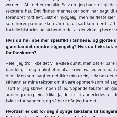
verden… Ah, det er musikk. Selv om jeg har stor glede a
tekstene har. Det finnes mennesker som har sagt til m
forandret mitt liv". Slikt er hyggelig, men de fleste sier
som hører på musikken vår nå, fortsatt kommer til å h
fortelle historier, og så hender det at det virkelig berø
Hvis du har noe mer spesifikt i tankene, og gjorde det
gjøre bandet mindre tilgjengelig? Hvis du f.eks tok e
for fanskaren?
– Nei. Jeg tror ikke det ville være dumt, men det er bare i
bandet gir meg muligheten til å skrive hva jeg enn måtte f
dem. Men som sagt er det ikke min greie, selv om det e
så handler mine tekster om å være oppmerksom på seg s
"softie". Jeg skriver noen tåredryppende tekster en gan
annen grunn pleier å like. Ja, det er litt annerledes fo
følelse for sangene, og så bare går jeg for det.
Hvordan er det for deg å synge tekstene til tidliger