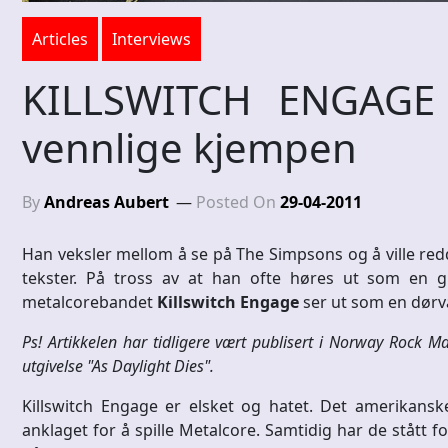
Articles
Interviews
KILLSWITCH ENGAGE
vennlige kjempen
By
Andreas Aubert
Posted On
29-04-2011
Han veksler mellom å se på The Simpsons og å ville redd
tekster. På tross av at han ofte høres ut som en gr
metalcorebandet
Killswitch Engage
ser ut som en dørv
Ps! Artikkelen har tidligere vært publisert i Norway Rock Mag
utgivelse "As Daylight Dies".
Killswitch Engage er elsket og hatet. Det amerikansk
anklaget for å spille Metalcore. Samtidig har de stått 