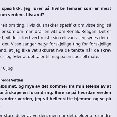
spesifikk. Jeg lurer på hvilke temaer som er mest
 om verdens tilstand?
nerelt om ting. Hvis du snakker spesifikt om visse ting, så
et er som om man drar en vits om Ronald Reagan. Det er
, vil det etterhvert miste sin relevans. Jeg synes det er
 det. Visse sanger betyr forskjellige ting for forskjellige
and, at jeg ikke vet akkurat hva de tenkte når de skrev
er jeg føler at det taler til meg på en spesiell måte.
 redde verden
e albumet, og mye av det kommer fra min følelse av at
re for å skape en forandring. Bare se på hvordan verden
orandrer verden, jeg vil heller sitte hjemme og se på
.
over store deler av verden, men når det gjelder å forandre