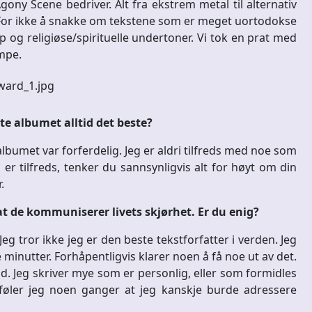
ny Scene bedriver. Alt fra ekstrem metal til alternativ
. For ikke å snakke om tekstene som er meget uortodokse
 og religiøse/spirituelle undertoner. Vi tok en prat med
mpe.
ste albumet alltid det beste?
lbumet var forferdelig. Jeg er aldri tilfreds med noe som
 er tilfreds, tenker du sannsynligvis alt for høyt om din
.
g at de kommuniserer livets skjørhet. Er du enig?
r. Jeg tror ikke jeg er den beste tekstforfatter i verden. Jeg
re minutter. Forhåpentligvis klarer noen å få noe ut av det.
 tid. Jeg skriver mye som er personlig, eller som formidles
føler jeg noen ganger at jeg kanskje burde adressere