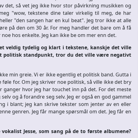
v det, så vet jeg ikke hvor stor påvirkning musikken og
eg "wow, tekstene dine taler virkelig til meg, de har
 heller "den sangen har en kul beat". Jeg tror ikke at alle
øre på den om 30 år. For meg handler det bare om å få
rer noe hos enkelte. Jeg kan ikke be om mer enn det.
 veldig tydelig og klart i tekstene, kanskje det ville
t politisk standpunkt, tror du det ville være negativt
kke min greie. Vi er ikke egentlig et politisk band. Gutta i
øle for. Om jeg skriver noe politisk, så ville ikke det bry
r ganger hvor jeg har touchet inn på det. For det meste
elv og å forandre seg selv. Jeg er også en god gammel
g i blant; jeg kan skrive tekster som jenter av en eller
r denne genren. Jeg får mange spørsmål om det. Jeg får en
e vokalist Jesse, som sang på de to første albumene?