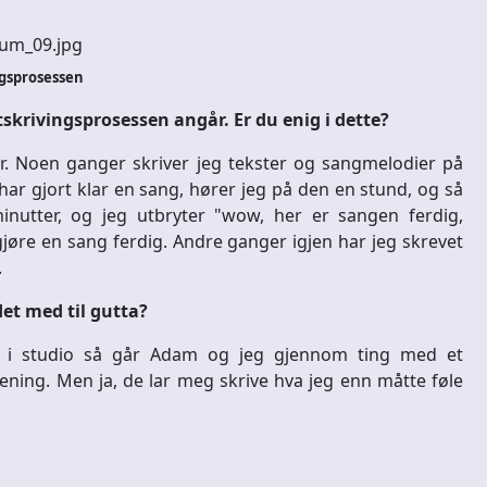
gsprosessen
tskrivingsprosessen angår. Er du enig i dette?
jør. Noen ganger skriver jeg tekster og sangmelodier på
har gjort klar en sang, hører jeg på den en stund, og så
nutter, og jeg utbryter "wow, her er sangen ferdig,
øre en sang ferdig. Andre ganger igjen har jeg skrevet
.
det med til gutta?
i er i studio så går Adam og jeg gjennom ting med et
mening. Men ja, de lar meg skrive hva jeg enn måtte føle