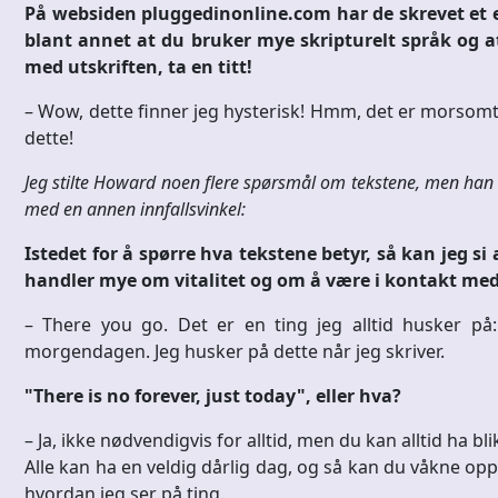
På websiden pluggedinonline.com har de skrevet et e
blant annet at du bruker mye skripturelt språk og at d
med utskriften, ta en titt!
– Wow, dette finner jeg hysterisk! Hmm, det er morsomt.
dette!
Jeg stilte Howard noen flere spørsmål om tekstene, men han 
med en annen innfallsvinkel:
Istedet for å spørre hva tekstene betyr, så kan jeg si
handler mye om vitalitet og om å være i kontakt med 
– There you go. Det er en ting jeg alltid husker på: 
morgendagen. Jeg husker på dette når jeg skriver.
"There is no forever, just today", eller hva?
– Ja, ikke nødvendigvis for alltid, men du kan alltid ha bl
Alle kan ha en veldig dårlig dag, og så kan du våkne opp 
hvordan jeg ser på ting.