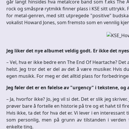
går langt hinsides hva metalcore band som f.eks The Ago
rock og småsprø rytmikk finner plass i KSE sitt uttrykk
for metal-genren, med sitt utpregede "positive" budskap
vokalist Howard Jones, som fremsto som en vennlig kje
Jeg liker det nye albumet veldig godt. Er ikke det nye
– Vel, hva er ikke bedre enn The End Of Heartache? Det a
helst. Jeg tror det er del av det å være musiker. Hvis du
egen musikk. For meg er det alltid plass for forbedringer
Jeg føler det er en følelse av "urgency" i tekstene, o
– Ja, hvorfor ikke? Jo, jeg vil si det. Det er slik jeg skrive
prøver bare å fortelle en historie på tre og et halvt til fi
Hvis ikke, ta det for hva det er. Vi lever i en interessant
som personlig, men på grunn av tilstanden i verden 
enkelte ting.