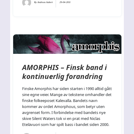
By
Andreas Aubert
29-04-2011
AMORPHIS – Finsk band i
kontinuerlig forandring
Finske Amorphis har siden starten i 1990 alltid gått
sine egne veier. Mange av tekstene omhandler det
finske folkeeposet Kalevalla. Bandets navn
kommer av ordet Amorphous, som betyr uten
avgrenset form. I forbindelse med bandets nye
skive Silent Waters tok vi en prat med Niclas
Etelävuori som har spilt bass i bandet siden 2000.