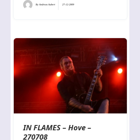
By
Andreas Aubert
27-12-2009
IN FLAMES – Hove –
270708