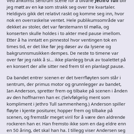
Ved ankomst Sentrum Scene for å bivåne
Jethro Tull
blir
jeg møtt av en kø som strakk seg over tre kvartaler.
Heldigvis gikk det relativt raskt og komme seg inn, hvor
nok en overraskelse ventet. Hele publikumsområde var
dekket av stoler, det var førstemann til mølla, og
konserten skulle holdes i to akter med pause imellom.
Etter å ha inntatt en pinnestol hvor ventingen tok en
times tid, er det like før jeg døser av da lysene og
bakgrunnsmusikken dempes. De neste to timene var
over før jeg rakk å si… ikke planlegg bruk av toalettet på
en konsert der alle sitter ned frem til en planlagt pause.
Da bandet entrer scenen er det tverrfløyten som står i
sentrum, der primus motor og grunnlegger av bandet,
Ian Anderson, spretter frem og tilbake på scenen i ånden
av den hoffnarren han er. (Selvfølgelig ment som
kompliment i Jethro Tull sammenheng.) Anderson spiller
fløyte i kjente positurer, hopper frem og tilbake på
scenen, og fremstår meget viril for å være den aldrende
rockeren han er. Han fremsto ikke som en dag eldre enn
en 50 åring, det skal han ha. I tillegg viser Andersen seg