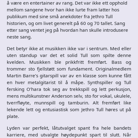
å være en entertainer av rang. Det var ikke ett opphold
mellom sangene hvor han ikke lurte fram latter hos
publikum med sine små anekdoter fra Jethro Tull
historien, og om livet generelt på 60 og 70 tallet. Sang
etter sang ventet jeg på hvordan han skulle introdusere
neste sang.
Det betyr ikke at musikken ikke var i sentrum. Med eller
uten standup var det et solid Tull som spilte denne
kvelden. Musikken ble prikkfritt fremført. Bass og
trommer sto fjellstøtt som fundament. Originalmedlem
Martin Barre’s gitarspill var av en klasse som kunne fått
en hver metalgitarist til å måpe. Synthspiller og Tull
fersking O’hara tok seg av trekkspill og lett perkusjon,
mens multikunstner Anderson selv, sto for vokal, ukulele,
tverrfløyte, munnspill og tamburin. Alt fremført like
lekende lett og entusiastisk som Jethro Tull høres ut på
plate.
Lyden var perfekt, låtutvalget spant fra hele bandets
karriere, med utvalgte høydepunkt spart til slutt. Når