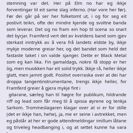
stemning var det. Her på Elm no har eg ikkje
forventingar til eit same slag inferno. (Har vore her før).
Før dei går på ser her folketomt ut, i og for seg eit
postivit teikn, ofte dei mindre kjende og svoltne banda
som leverar. Det sig no fram ein hop til scena so snart
det byrjar. Framferd vert det av kveldens band som gjev
sterkast inntrykk av å vera frå landets eldste by, ikkje
mykje moderne greiar her, og det bandet som held det
fastaste taket i sin valde sjanger. Dette er Black Metal
som eg kan lika. Fin gamaldags, nokre få stopp er her
òg, men musikken har eit solid trykk. Ikkje rå, heller ikkje
glatt, men jamnt godt. Positivt overraska over at dei har
droppa tangentinstrumentane, trengs ikkje heller, for
Framferd greier å gjera mykje fint i
gitarane, særleg han til høgre for publikum, hildrande
riff og lead som får meg til å spissa øyrene og tenkja
Sarkom. Trommeslagaren klagar over at vi er for stille
(det er ikkje han, hehe), ja, me er seine i avtrekket, men
eg påstår at her er gode attendmeldingar imillum låtane
og triveleg headbanging i, og at settet kunne ha vara