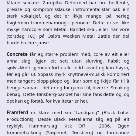
låtane seinare. Zareptha Deformed har fire heiltente,
presise og kompromisslause instrumentalistar bak ein
sterk vokalsjef, og det er ikkje mangel på herleg
høgtempo trommehamring i periodar. Dette er vel like
mykje hardcore som Metal. Bandet skal, eller har vore
(torsdag 18.), på Oslo's Wacken Metal Battle der dei
burde ha ein sjanse.
Concrete
får eg større problem med, core av eit eller
anna slag. Igjen eit sett utan slurving, habilt og
sjølvsikkert gjennumført i alle ledd sovidt eg kan høyra,
før eg går ut. Sopass myrk knyttneve-musikk kombinert
med tangent-plopp-plopp og låtar som eg ikkje får til å
hengja saman… det er eg for gamal til, diverre. Smak og
behag. Dette Tønsberg-bandet har sine fans dette òg, og
det kan eg forstå, for kvalitetar er her.
Framferd
er klare med sin "Landgang" (Black Lotus
Productions). Desse Black Metallarna såg eg på eit
røykfylt Hammarslag Kick Off i 2006. Eigen
trommebalkong (Støperiet, Tønsberg) og tordnande