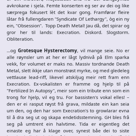
avkrokane i sjela. Femte konserten eg ser av dei og like
særprega fokusert lèt det kvar gong. Framførar fleire
låtar frå fullengdaren "Syndicate Of Lethargy", òg ein ny
ein, "Obsession". Topp Death Metal! Jau då, det spirar og
gror her til lands: Execration. Diskord. Slogstorm.
Obliteration.
…og
Grotesque Hysterectomy
, vil mange seie. No er
alle røynsler um at her er lågt lydnivå på Elm sparka
vekk, for volumet er maks no. Massiv tordnande Death
Metal, slett ikkje utan monstrøst myrke, og med gledeleg
vettlause lead-riff, likevel atskiljug meir rett fram enn
Execration. Ex-vokalisten er framme og hjelp til på
"Fertilized In Autopsy", meir som ein tribute enn som ein
trong for hjelp, vil eg tru. For bassisten's vokal elles! –
den er ei rasput røyst frå grava, mildaste ein kan seia
um den, og den har som Execration's to growlarar evna
til å dra seg ut og skapa endetidsstemning. GH bles frå
seg på umtrent ein halvtime. Tida er eigentleg det
einaste eg har å klage over, synest båe dei to siste