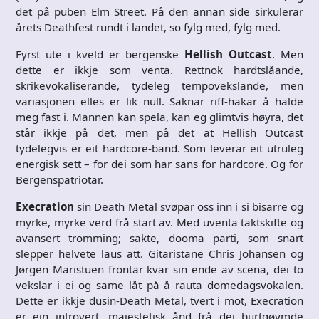
det på puben Elm Street. På den annan side sirkulerar
årets Deathfest rundt i landet, so fylg med, fylg med.
Fyrst ute i kveld er bergenske
Hellish Outcast
. Men
dette er ikkje som venta. Rettnok hardtslåande,
skrikevokaliserande, tydeleg tempovekslande, men
variasjonen elles er lik null. Saknar riff-hakar å halde
meg fast i. Mannen kan spela, kan eg glimtvis høyra, det
står ikkje på det, men på det at Hellish Outcast
tydelegvis er eit hardcore-band. Som leverar eit utruleg
energisk sett – for dei som har sans for hardcore. Og for
Bergenspatriotar.
Execration
sin Death Metal svøpar oss inn i si bisarre og
myrke, myrke verd frå start av. Med uventa taktskifte og
avansert tromming; sakte, dooma parti, som snart
slepper helvete laus att. Gitaristane Chris Johansen og
Jørgen Maristuen frontar kvar sin ende av scena, dei to
vekslar i ei og same låt på å rauta domedagsvokalen.
Dette er ikkje dusin-Death Metal, tvert i mot, Execration
er ein introvert, majestetisk ånd frå dei burtgøymde