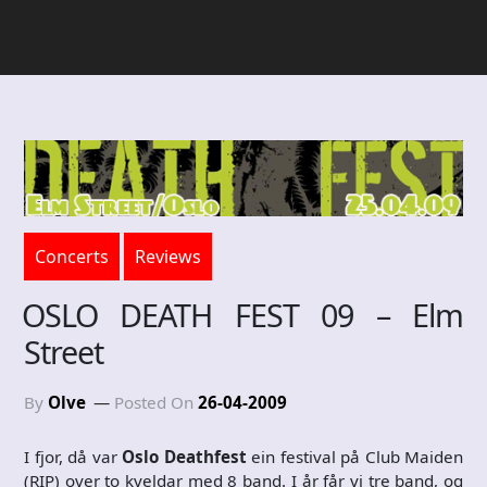
Concerts
Reviews
OSLO DEATH FEST 09 – Elm
Street
By
Olve
Posted On
26-04-2009
I fjor, då var
Oslo Deathfest
ein festival på Club Maiden
(RIP) over to kveldar med 8 band. I år får vi tre band, og