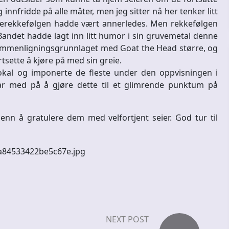
innfridde på alle måter, men jeg sitter nå her tenker litt
llerekkefølgen hadde vært annerledes. Men rekkefølgen
 Bandet hadde lagt inn litt humor i sin gruvemetal denne
ammenligningsgrunnlaget med Goat the Head større, og
rtsette å kjøre på med sin greie.
vokal og imponerte de fleste under den oppvisningen i
var med på å gjøre dette til et glimrende punktum på
nn å gratulere dem med velfortjent seier. God tur til
NEXT POST