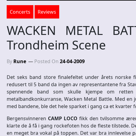
Concerts
Reviews
WACKEN METAL BATT
Trondheim Scene
By
Rune
Posted On
24-04-2009
Det seks band store finalefeltet under årets norske 
redusert til 5 band da ingen av representantene fra St
spennende band som skulle kjempe om retten t
metalbandkonkurranse, Wacken Metal Battle. Med en ju
med bandene, ble det hele sparket i gang ca et kvarter f
Bergensvinneren
CAMP LOCO
fikk den tvilsomme æren 
klarte de å få i gang rockefoten hos de fleste tilstede. D
en meget bra vokal på toppen. Det var bra innlevelse på