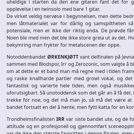
uheldige i starten da den ene gitaren fant det for
opplevelse i en twinsolo med bare 1 gitar.
De virket veldig nervøse i begynnelsen, men dette bedre
men låtmaterialet var for dårlig og samspiltheten s
potensiale, men er ikke der riktig enda. De prøvde fån
Noen ble med men det ble ikke store greia ut av det. Hvi
bekymring man frykter for metalscenen der oppe.
Notoddenbandet
ØRKENKJØTT
vant delfinalen på Jevna
sammen med Blodspor, Irr og Zerozonic, som valgte å bli
om at dette er et band man må regne med i tiden framov
og raske knallharde partier med growl vokal, og det he
fantastisk og varierte hele tiden, men også musikke
uforutsigbart. Så unotoddensk som det går an å få det, 
trekke for noe, og det må man jo, så må det være at d
bandet fortsatt en del å hente, men fytti katta for en ko
Trondheimsfinalisten
IRR
var siste bandet ute, og de f
attitude og en profesjonell og gjennomført sceneopp
var de ikke den største favoritten i denne finalen, me