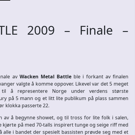
LE 2009 – Finale –
finale av
Wacken Metal Battle
ble i forkant av finalen
avanger valgte å komme oppover. Likevel var det 5 meget
il å representere Norge under verdens største
ry på 5 mann og et litt lite publikum på plass sammen
ør klokka passerte 22.
av å begynne showet, og til tross for lite folk i salen,
e kjørte på med 70-talls inspirert tunge og seige riff med
 alle i bandet der spesielt bassisten prøvde seg med et