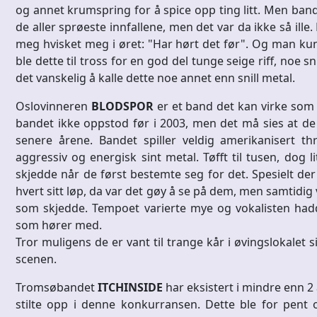
og annet krumspring for å spice opp ting litt. Men bande
de aller sprøeste innfallene, men det var da ikke så ill
meg hvisket meg i øret: "Har hørt det før". Og man kun
ble dette til tross for en god del tunge seige riff, noe
det vanskelig å kalle dette noe annet enn snill metal.
Oslovinneren
BLODSPOR
er et band det kan virke som
bandet ikke oppstod før i 2003, men det må sies at de 
senere årene. Bandet spiller veldig amerikanisert th
aggressiv og energisk sint metal. Tøfft til tusen, dog
skjedde når de først bestemte seg for det. Spesielt der
hvert sitt løp, da var det gøy å se på dem, men samtidig
som skjedde. Tempoet varierte mye og vokalisten hadde
som hører med.
Tror muligens de er vant til trange kår i øvingslokalet 
scenen.
Tromsøbandet
ITCHINSIDE
har eksistert i mindre enn 2 å
stilte opp i denne konkurransen. Dette ble for pent o