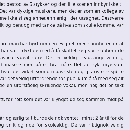
t bestod av 5 stykker og den lille scenen innbyr ikke til
e. Det var dyktige musikere, men det er som en kollega av
ne ikke si seg annet enn enig i det utsagnet. Dessverre
 snilt og pent og med tanke på hva som skulle komme, var
 om man har hørt om i en evighet, men sannheten er at
har vært dyktige med å få skaffet seg spillejobber i de
rashcore/deathcore. Det er veldig headbangervennlig,
 litt masete, men på en bra måte. Det var sykt mye som
 hvor det virket som om bassisten og gitaristene kjørte
 var det veldig utfordrende for publikum å få med seg alt
 en uforståelig skrikende vokal, men hei; det er slikt
sitt, for rett som det var klynget de seg sammen midt på
r, og ærlig talt burde de nok ventet i minst 2 år til før de
g snilt og noe for skoleaktig. De var riktignok veldig