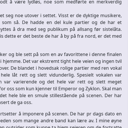
 godt å være lydløs, noe som medførte en merkverdig
t seg noe utover i settet. Visst er de dyktige musikere,
å som så. De hadde en del kule partier og de har et
yttes å dra med seg publikum på allsang før sistelåta.
s dette er det beste de har å by på fra nord, er det med
ker og ble sett på som en av favorittene i denne finalen
 hjemme. Det var ekstremt tight hele veien og ingen tvil
er. De blandet i hovedsak rolige partier med ren vokal
le låt rett og slett vidunderlig. Spesielt vokalen var
n var varierende og det hele var rett og slett meget
for oss som kun kjenner til Emperor og Zyklon. Skal man
et hele ble en smule stillestående på scenen. Der har
nsert de ga oss.
ortsetter å imponere på scenen. De har pr dags dato en
treden som mange andre band kan lære av. I mine øyne
n en outsider som kunne ta hjem seieren om de fortsatte