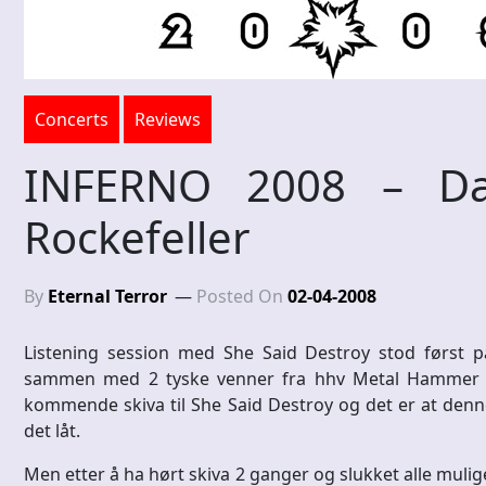
Concerts
Reviews
INFERNO 2008 – D
Rockefeller
By
Eternal Terror
Posted On
02-04-2008
Listening session med She Said Destroy stod først 
sammen med 2 tyske venner fra hhv Metal Hammer o
kommende skiva til She Said Destroy og det er at denne
det låt.
Men etter å ha hørt skiva 2 ganger og slukket alle mulige