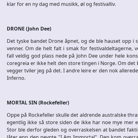
klar for en ny dag med musikk, øl og festivalliv.
DRONE (John Dee)
Det tyske bandet Drone åpnet, og de ble hauset opp i s
venner. Om de helt falt i smak for festivaldeltagerne, ve
fall veldig god plass nede på John Dee under hele konse
coregreia er ikke helt den store tingen i Norge. Om det 
vegger tviler jeg på det. I andre leire er den nok allere
Inferno.
MORTAL SIN (Rockefeller)
Oppe på Rockefeller skulle det aldrende australske thr
egentlig ikke så store siden de ikke har noe mye mer en
Stor ble derfor gleden og overraskelsen at bandet faktisk
låter enn den nevnte "I Am Immortal". Den kom overras