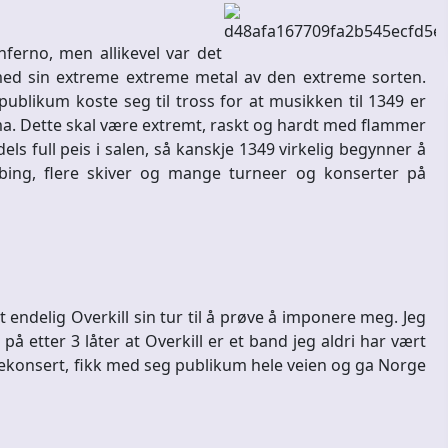
ferno, men allikevel var det
 med sin extreme extreme metal av den extreme sorten.
ublikum koste seg til tross for at musikken til 1349 er
ama. Dette skal være extremt, raskt og hardt med flammer
dels full peis i salen, så kanskje 1349 virkelig begynner å
ing, flere skiver og mange turneer og konserter på
ndelig Overkill sin tur til å prøve å imponere meg. Jeg
å etter 3 låter at Overkill er et band jeg aldri har vært
mpekonsert, fikk med seg publikum hele veien og ga Norge