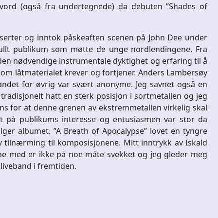
vord (også fra undertegnede) da debuten ”Shades of
nserter og inntok påskeaften scenen på John Dee under
gsfullt publikum som møtte de unge nordlendingene. Fra
den nødvendige instrumentale dyktighet og erfaring til å
som låtmaterialet krever og fortjener. Anders Lambersøy
andet for øvrig var svært anonyme. Jeg savnet også en
tradisjonelt hatt en sterk posisjon i sortmetallen og jeg
iens for at denne grenen av ekstremmetallen virkelig skal
eit på publikums interesse og entusiasmen var stor da
er albumet. ”A Breath of Apocalypse” lovet en tyngre
 tilnærming til komposisjonene. Mitt inntrykk av Iskald
 med er ikke på noe måte svekket og jeg gleder meg
 liveband i fremtiden.