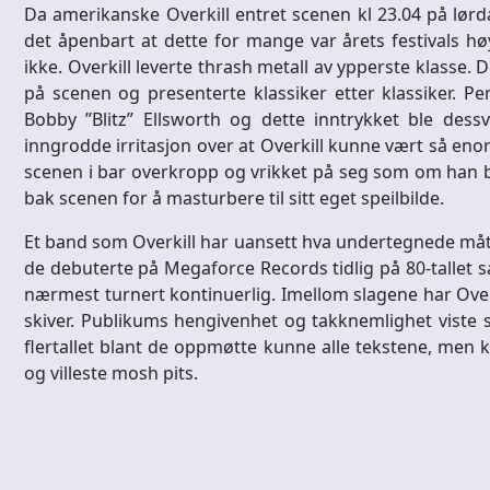
Da amerikanske Overkill entret scenen kl 23.04 på lørda
det åpenbart at dette for mange var årets festivals h
ikke. Overkill leverte thrash metall av ypperste klasse.
på scenen og presenterte klassiker etter klassiker. Per
Bobby ”Blitz” Ellsworth og dette inntrykket ble dessv
inngrodde irritasjon over at Overkill kunne vært så enor
scenen i bar overkropp og vrikket på seg som om han b
bak scenen for å masturbere til sitt eget speilbilde.
Et band som Overkill har uansett hva undertegnede måtte 
de debuterte på Megaforce Records tidlig på 80-talle
nærmest turnert kontinuerlig. Imellom slagene har Overki
skiver. Publikums hengivenhet og takknemlighet viste 
flertallet blant de oppmøtte kunne alle tekstene, men 
og villeste mosh pits.