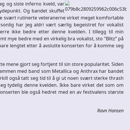
g og siste inferno kveld, var
øydepunkt. Og bandet skuffet
 De svært rutinerte veteranerne virket meget komfortable
sonlig har jeg aldri vært særlig begeistret for vokalist
erre ikke bedre etter denne kvelden. I tillegg til min
mt mye bedre med en virkelig bra vokalist, sto ”Blitz” på
are lengtet etter å avslutte konserten for å komme seg
mene gjort seg fortjent til sin store popularitet. Siden
t sammen med band som Metallica og Anthrax har bandet
ll også tatt seg tid til å gi ut noen svært sterke thrash
seg tydelig denne kvelden. Ikke bare virket det som om
konserten ble også hedret med en av festivalens største
Ravn Hansen