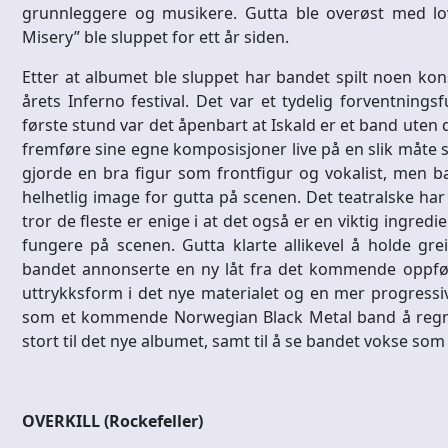
grunnleggere og musikere. Gutta ble overøst med lo
Misery” ble sluppet for ett år siden.
Etter at albumet ble sluppet har bandet spilt noen ko
årets Inferno festival. Det var et tydelig forventnin
første stund var det åpenbart at Iskald er et band uten 
fremføre sine egne komposisjoner live på en slik måte 
gjorde en bra figur som frontfigur og vokalist, men b
helhetlig image for gutta på scenen. Det teatralske har 
tror de fleste er enige i at det også er en viktig ingred
fungere på scenen. Gutta klarte allikevel å holde gr
bandet annonserte en ny låt fra det kommende oppfølg
uttrykksform i det nye materialet og en mer progressiv
som et kommende Norwegian Black Metal band å regne
stort til det nye albumet, samt til å se bandet vokse som
OVERKILL (Rockefeller)