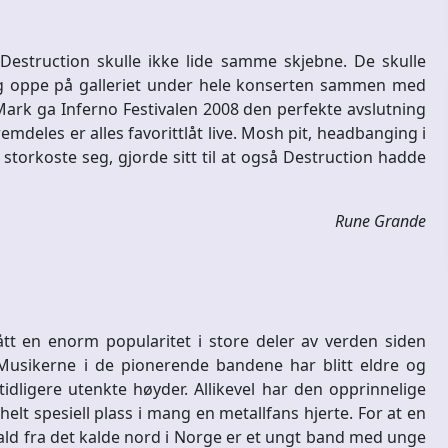
Destruction skulle ikke lide samme skjebne. De skulle
meg oppe på galleriet under hele konserten sammen med
Mark ga Inferno Festivalen 2008 den perfekte avslutning
remdeles er alles favorittlåt live. Mosh pit, headbanging i
 storkoste seg, gjorde sitt til at også Destruction hadde
Rune Grande
ått en enorm popularitet i store deler av verden siden
Musikerne i de pionerende bandene har blitt eldre og
tidligere utenkte høyder. Allikevel har den opprinnelige
elt spesiell plass i mang en metallfans hjerte. For at en
Iskald fra det kalde nord i Norge er et ungt band med unge