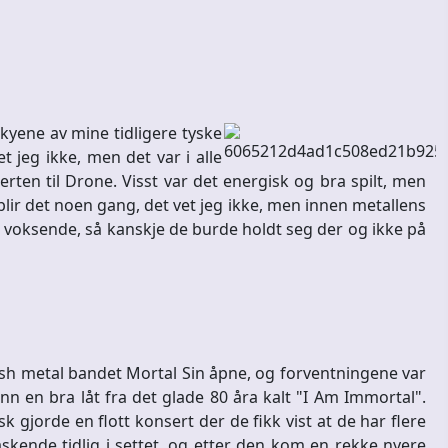
kyene av mine tidligere tyske
t jeg ikke, men det var i alle
rten til Drone. Visst var det energisk og bra spilt, men
blir det noen gang, det vet jeg ikke, men innen metallens
de voksende, så kanskje de burde holdt seg der og ikke på
ash metal bandet Mortal Sin åpne, og forventningene var
n en bra låt fra det glade 80 åra kalt "I Am Immortal".
 gjorde en flott konsert der de fikk vist at de har flere
kende tidlig i settet, og etter den kom en rekke nyere