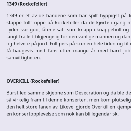
1349 (Rockefeller)
1349 er et av de bandene som har spilt hyppigst på In
stappe fullt oppe på Rockefeller da de kjørte i gang
Lyden var god, låtene satt som knapp i knappehull og p
langt fra lett tilgjengelig for den vanlige mannen og d
og helvete på jord. Full peis på scenen hele tiden og til 
få haugevis med fans etter mange år med hard jobb
samvittigheten.
OVERKILL (Rockefeller)
Burst led samme skjebne som Desecration og da ble det e
så virkelig fram til denne konserten, men kom plutselig p
den helt store fanen av. Likevel gjorde Overkill en kje
en konsertopplevelse som nok kan bli legendarisk.