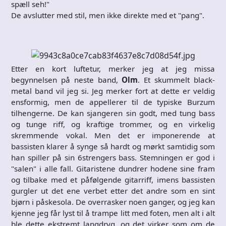
spæll seh!"
De avslutter med stil, men ikke direkte med et "pang".
Etter en kort luftetur, merker jeg at jeg missa
begynnelsen på neste band,
Olm
. Et skummelt black-
metal band vil jeg si. Jeg merker fort at dette er veldig
ensformig, men de appellerer til de typiske Burzum
tilhengerne. De kan sjangeren sin godt, med tung bass
og tunge riff, og kraftige trommer, og en virkelig
skremmende vokal. Men det er imponerende at
bassisten klarer å synge så hardt og mørkt samtidig som
han spiller på sin 6strengers bass. Stemningen er god i
"salen" i alle fall. Gitaristene dundrer hodene sine fram
og tilbake med et påfølgende gitarriff, imens bassisten
gurgler ut det ene verbet etter det andre som en sint
bjørn i påskesola. De overrasker noen ganger, og jeg kan
kjenne jeg får lyst til å trampe litt med foten, men alt i alt
ble dette ekstremt langdryg, og det virker som om de