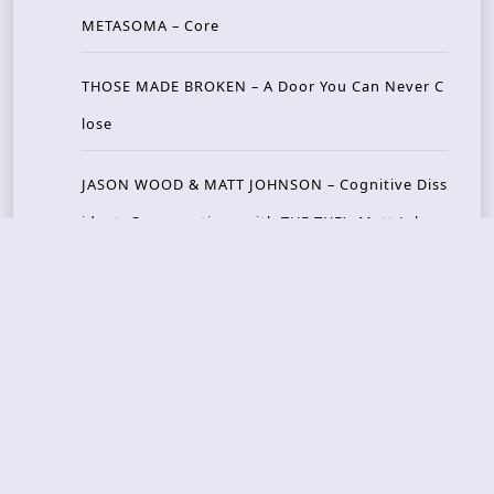
METASOMA – Core
THOSE MADE BROKEN – A Door You Can Never C
lose
JASON WOOD & MATT JOHNSON – Cognitive Diss
ident: Conversations with THE THE’s Matt Johns
on
CAIRISS – Wilderness
Recent Concerts