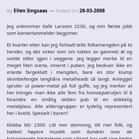
By
Ellen Singsaas
Posted On
28-03-2008
Jeg ankommer Kafe Larssen 2230, og min første jobb
som konsertanmelder begynner.
Et kvarter etter kan jeg fortsatt telle folkemengden på to
hender, og det virker som om lukten av gammel øl og
svette sitter igjen i veggene. Jeg legger merke til en
meget liten scene, innerst i puben. Jeg beskuer ikke en
eneste fargeklatt i mengden, bare en stor klump
skinnbefengte langhåra metalheads så langt. Anlegget
spruter ut power-metal på full guffe, og jeg merker at
her trenger man ikke alle fem fra homsepatruljen til å
forandre en smålig skitten pub til en skikkelig
metalplass. Alle aldersgrupper er tydelig representert
her i kveld. Spesielt i baren?
Klokka blir 2300. Litt mer stemning, litt mer folk, og
hakket høyere musikk som dundrer over de
halvsprengte høytalerne som sikkert har sett sine bedre