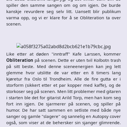
spiller den samme sangen om og om igjen. De burde
kanskje revurdere seg selv litt. Uansett blir publikum
varma opp, og vi er klare for å se Obliteration ta over
scenen.
Like etter at døden "inntraff" Kafe Larssen, kommer
Obliteration
på scenen. Dette er uten tvil Kolbotn trash
på sitt beste. Med denne sceneenergien kan jeg lett
glemme hvor utslitte de var etter en 8 timers lang
kjøretur fra Oslo til Trondheim. Alle de fire gutta er i
storform (sikkert etter et par kopper med kaffe), og de
storkoser seg på scenen. Men litt problemer med gitaren
i starten ble det for gitarist Arild Torp, men han kom seg
fort inn igjen. De sjarmerer på scenen, og spiller på
humor. De har satt sammen en setliste med både nye
sanger og gamle "slagere" og sannelig en Autopsy cover
også, som viser at de behersker sin sjanger glimrende.