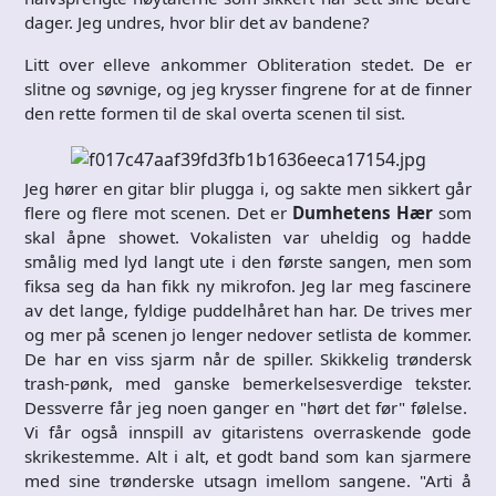
dager. Jeg undres, hvor blir det av bandene?
Litt over elleve ankommer Obliteration stedet. De er
slitne og søvnige, og jeg krysser fingrene for at de finner
den rette formen til de skal overta scenen til sist.
Jeg hører en gitar blir plugga i, og sakte men sikkert går
flere og flere mot scenen. Det er
Dumhetens Hær
som
skal åpne showet. Vokalisten var uheldig og hadde
smålig med lyd langt ute i den første sangen, men som
fiksa seg da han fikk ny mikrofon. Jeg lar meg fascinere
av det lange, fyldige puddelhåret han har. De trives mer
og mer på scenen jo lenger nedover setlista de kommer.
De har en viss sjarm når de spiller. Skikkelig trøndersk
trash-pønk, med ganske bemerkelsesverdige tekster.
Dessverre får jeg noen ganger en "hørt det før" følelse.
Vi får også innspill av gitaristens overraskende gode
skrikestemme. Alt i alt, et godt band som kan sjarmere
med sine trønderske utsagn imellom sangene. "Arti å