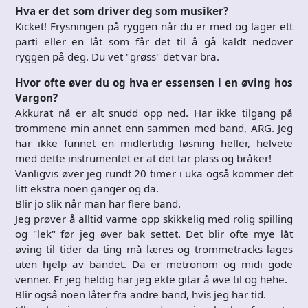
Hva er det som driver deg som musiker?
Kicket! Frysningen på ryggen når du er med og lager ett
parti eller en låt som får det til å gå kaldt nedover
ryggen på deg. Du vet "grøss" det var bra.
Hvor ofte øver du og hva er essensen i en øving hos
Vargon?
Akkurat nå er alt snudd opp ned. Har ikke tilgang på
trommene min annet enn sammen med band, ARG. Jeg
har ikke funnet en midlertidig løsning heller, helvete
med dette instrumentet er at det tar plass og bråker!
Vanligvis øver jeg rundt 20 timer i uka også kommer det
litt ekstra noen ganger og da.
Blir jo slik når man har flere band.
Jeg prøver å alltid varme opp skikkelig med rolig spilling
og "lek" før jeg øver bak settet. Det blir ofte mye låt
øving til tider da ting må læres og trommetracks lages
uten hjelp av bandet. Da er metronom og midi gode
venner. Er jeg heldig har jeg ekte gitar å øve til og hehe.
Blir også noen låter fra andre band, hvis jeg har tid.