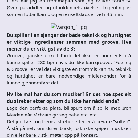
Ellers har jeg en trommepad som jeg bruker foran tv.
Øver paradidler og utholdenhets øvelser. Ingenting er
som en fotballkamp og en enkeltslags virvel i 45 min.
Du spiller i en sjanger der både teknikk og hurtighet
er viktige ingredienser sammen med groove. Hva
mener du er viktigst av de 3?
Groove, ganske enkelt fordi det ikke er noen vits i å
kunne spille i 280 bpm hvis du ikke kan groove. "Feeling
& Groove" er vel det viktigste en trommis kan ha, teknikk
og hurtighet er bare nødvendige midler/onder for å
kunne gjennomføre det.
Hvilke mål har du som musiker? Er det noe spesielt
du streber etter og som du ikke har nådd enda?
Lage den perfekte plata, bli spurt om å spille med Iron
Maiden når Mcbrain gir seg haha etc. etc.
Det jeg først og fremst streber etter er å bevare "sulten".
Å stå på selv om du er blakk, folk ikke kjøper musikken
din eller bare 7 stk. møter opp på konsert.