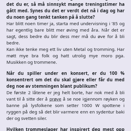
det du er, så må sinnsykt mange treningstimer ha
gått med. Synes du det er verdt det nå i dag og har
du noen gang tenkt tanken på å slutte?
Har blitt noen timer ja, starta med undervisning i ’85 og
har egentlig bare blitt mer øving med åra. Når det er
sagt, dess bedre du blir dess mer må du øve for å bli
bedre.
Kan ikke tenke meg ett liv uten Metal og tromming. Har
møtt mye bra folk og hatt utrolig mye moro pga.
Musikken og trommene.
Når du spiller under en konsert, er du 100 %
konsentrert om det du skal gjøre eller får du med
deg noe av stemningen blant publikum?
De første 2 låtene er jeg helt borte, har nok med å bli
vant til å sitte der å
prøve
å se noe igjennom røyken og
banne på lysfolkene som setter 1000 W spottene i
ryggen på deg så det blir varmere enn en sydentur baki
der og svetten siler.
Hvilken trommeslager har inspirert deg mest opp