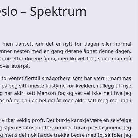
lo – Spektrum
, men uansett om det er nytt for dagen eller normal
egynner nesten med en gang dørene åpnet denne dagen.
 time etter dørene åpna, men likevel flott, siden man må
over etterpå.
t forventet flertall smågothere som har vært i mammas
 seg sitt fineste kostyme for kvelden, i tillegg til mye
har aldri sett Manson før, og vet vel ikke helt hva jeg
 nå og da i en hel del år, men aldri satt meg mer inn i
 virker veldig proft. Det burde kanskje være en selvfølge
og stjernestatusen ofte kommer foran prestasjonene. Jeg
 og mens det nok hadde trøkka bedre med to, så føler jeg