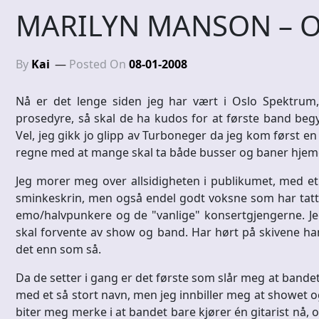
MARILYN MANSON – Os
By
Kai
Posted On
08-01-2008
Nå er det lenge siden jeg har vært i Oslo Spektrum
prosedyre, så skal de ha kudos for at første band b
Vel, jeg gikk jo glipp av Turboneger da jeg kom først en
regne med at mange skal ta både busser og baner hjem
Jeg morer meg over allsidigheten i publikumet, med e
sminkeskrin, men også endel godt voksne som har tatt på
emo/halvpunkere og de "vanlige" konsertgjengerne. Jeg 
skal forvente av show og band. Har hørt på skivene hans
det enn som så.
Da de setter i gang er det første som slår meg at bandet
med et så stort navn, men jeg innbiller meg at showet 
biter meg merke i at bandet bare kjører én gitarist nå,