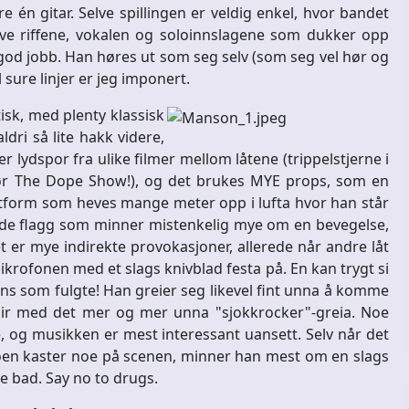
én gitar. Selve spillingen er veldig enkel, hvor bandet
eve riffene, vokalen og soloinnslagene som dukker opp
god jobb. Han høres ut som seg selv (som seg vel hør og
sure linjer er jeg imponert.
isk, med plenty klassisk
dri så lite hakk videre,
r lydspor fra ulike filmer mellom låtene (trippelstjerne i
før The Dope Show!), og det brukes MYE props, som en
attform som heves mange meter opp i lufta hvor han står
rende flagg som minner mistenkelig mye om en bevegelse,
et er mye indirekte provokasjoner, allerede når andre låt
krofonen med et slags knivblad festa på. En kan trygt si
ens som fulgte! Han greier seg likevel fint unna å komme
lir med det mer og mer unna "sjokkrocker"-greia. Noe
le, og musikken er mest interessant uansett. Selv når det
 noen kaster noe på scenen, minner han mest om en slags
 bad. Say no to drugs.