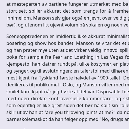
at mesteparten av partiene fungerer utmerket med bare 
stort sett spiller akkurat det som trengs for å fremh
innimellom. Manson selv gjør også en jevnt over veldig 
bør), og utenom litt ujevnt volum på vokalen og noen vel 
Sceneopptredenen er imidlertid ikke akkurat minimalist
posering og show hos bandet. Manson selv tar det et al
og han prater mye uten at det virker veldig innøvd, spille
boka for sample fra Fear and Loathing in Las Vegas 
kjempestol han klatrer rundt på, ulike kostymer, en pl
og synger, og til avslutningen: en talerstol med tilhø
mest kjent fra Tyskland første halvdel av 1900-tallet. D
dedikeres til publikumet i Oslo, og Manson vifter med mi
smilet kom kjapt når jeg hørte at det var Disposable Te
med noen direkte kontroversielle kommentarer, og sk
som egentlig er like greit siden det bør ha spilt sin rol
sklir ut av han at "are you throwing joints at me?" da
barneskolemaskot da han følger opp med "No, drugs are