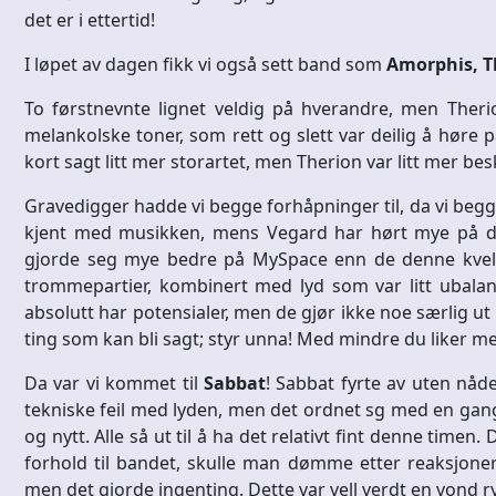
det er i ettertid!
I løpet av dagen fikk vi også sett band som
Amorphis, T
To førstnevnte lignet veldig på hverandre, men Therio
melankolske toner, som rett og slett var deilig å høre på. 
kort sagt litt mer storartet, men Therion var litt mer
Gravedigger hadde vi begge forhåpninger til, da vi begge
kjent med musikken, mens Vegard har hørt mye på de
gjorde seg mye bedre på MySpace enn de denne kvelden
trommepartier, kombinert med lyd som var litt ubalans
absolutt har potensialer, men de gjør ikke noe særlig ut av
ting som kan bli sagt; styr unna! Med mindre du liker met
Da var vi kommet til
Sabbat
! Sabbat fyrte av uten nåde
tekniske feil med lyden, men det ordnet sg med en gang.
og nytt. Alle så ut til å ha det relativt fint denne timen.
forhold til bandet, skulle man dømme etter reaksjoner.
men det gjorde ingenting. Dette var vell verdt en vond ry