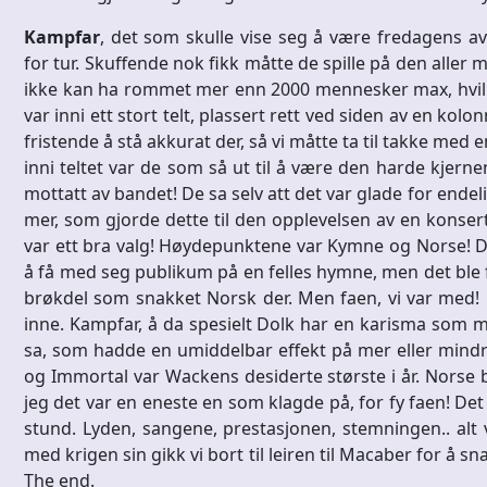
Kampfar
, det som skulle vise seg å være fredagens av
for tur. Skuffende nok fikk måtte de spille på den aller
ikke kan ha rommet mer enn 2000 mennesker max, hvilket
var inni ett stort telt, plassert rett ved siden av en kol
fristende å stå akkurat der, så vi måtte ta til takke med 
inni teltet var de som så ut til å være den harde kjern
mottatt av bandet! De sa selv att det var glade for ende
mer, som gjorde dette til den opplevelsen av en konsert d
var ett bra valg! Høydepunktene var Kymne og Norse! D
å få med seg publikum på en felles hymne, men det ble fo
brøkdel som snakket Norsk der. Men faen, vi var med! 
inne. Kampfar, å da spesielt Dolk har en karisma som 
sa, som hadde en umiddelbar effekt på mer eller mindr
og Immortal var Wackens desiderte største i år. Norse bl
jeg det var en eneste en som klagde på, for fy faen! Det
stund. Lyden, sangene, prestasjonen, stemningen.. alt
med krigen sin gikk vi bort til leiren til Macaber for å 
The end.