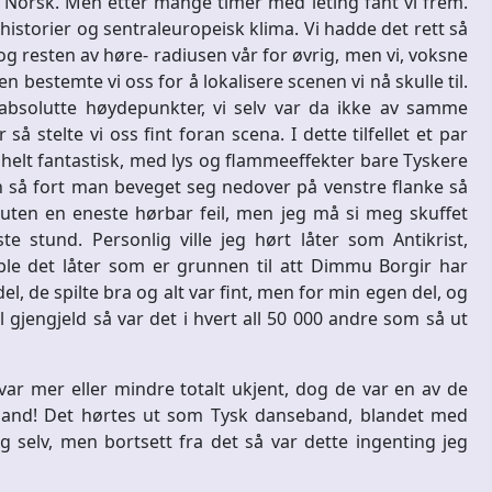
 Norsk. Men etter mange timer med leting fant vi frem.
historier og sentraleuropeisk klima. Vi hadde det rett så
g resten av høre- radiusen vår for øvrig, men vi, voksne
en bestemte vi oss for å lokalisere scenen vi nå skulle til.
absolutte høydepunkter, vi selv var da ikke av samme
 stelte vi oss fint foran scena. I dette tilfellet et par
elt fantastisk, med lys og flammeeffekter bare Tyskere
en så fort man beveget seg nedover på venstre flanke så
 uten en eneste hørbar feil, men jeg må si meg skuffet
te stund. Personlig ville jeg hørt låter som Antikrist,
le det låter som er grunnen til att Dimmu Borgir har
el, de spilte bra og alt var fint, men for min egen del, og
il gjengjeld så var det i hvert all 50 000 andre som så ut
ar mer eller mindre totalt ukjent, dog de var en av de
tband! Det hørtes ut som Tysk danseband, blandet med
g selv, men bortsett fra det så var dette ingenting jeg