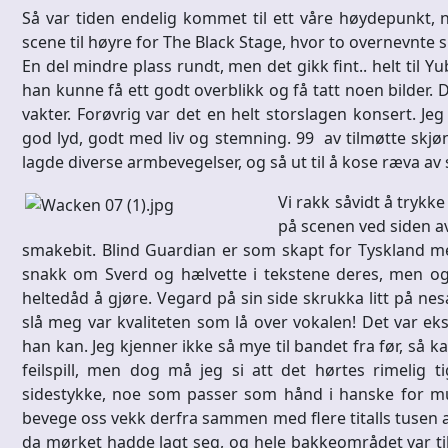
Så var tiden endelig kommet til ett våre høydepunkt,
scene til høyre for The Black Stage, hvor to overnevnte sp
En del mindre plass rundt, men det gikk fint.. helt til Y
han kunne få ett godt overblikk og få tatt noen bilder. D
vakter. Forøvrig var det en helt storslagen konsert. Jeg
god lyd, godt med liv og stemning. 99 av tilmøtte skjø
lagde diverse armbevegelser, og så ut til å kose ræva av 
Vi rakk såvidt å trykk
på scenen ved siden av
smakebit. Blind Guardian er som skapt for Tyskland me
snakk om Sverd og hælvette i tekstene deres, men o
heltedåd å gjøre. Vegard på sin side skrukka litt på nes
slå meg var kvaliteten som lå over vokalen! Det var ek
han kan. Jeg kjenner ikke så mye til bandet fra før, så 
feilspill, men dog må jeg si att det hørtes rimelig 
sidestykke, noe som passer som hånd i hanske for musi
bevege oss vekk derfra sammen med flere titalls tusen an
da mørket hadde lagt seg, og hele bakkeområdet var ti