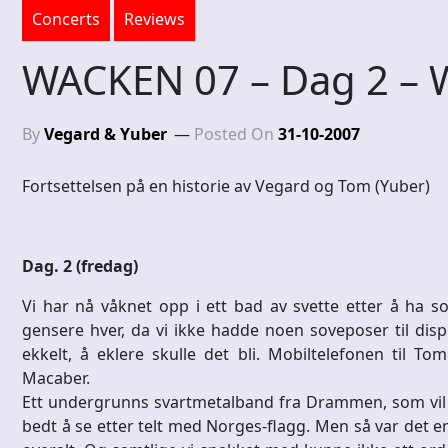
Concerts
Reviews
WACKEN 07 – Dag 2 – 
By
Vegard & Yuber
Posted On
31-10-2007
Fortsettelsen på en historie av Vegard og Tom (Yuber)
Dag. 2 (fredag)
Vi har nå våknet opp i ett bad av svette etter å ha 
gensere hver, da vi ikke hadde noen soveposer til dispo
ekkelt, å eklere skulle det bli. Mobiltelefonen til To
Macaber.
Ett undergrunns svartmetalband fra Drammen, som vil ha o
bedt å se etter telt med Norges-flagg. Men så var det e