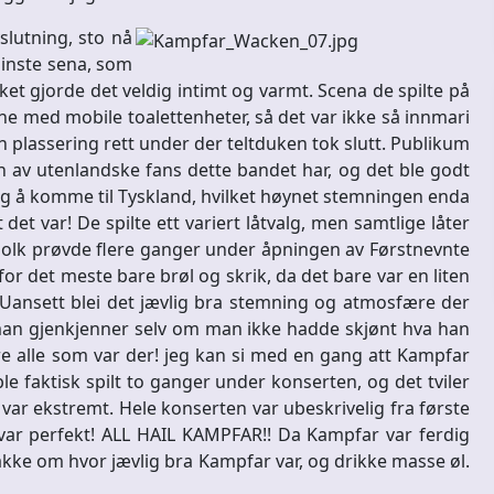
slutning, sto nå
 minste sena, som
 gjorde det veldig intimt og varmt. Scena de spilte på
onne med mobile toalettenheter, så det var ikke så innmari
en plassering rett under der teltduken tok slutt. Publikum
en av utenlandske fans dette bandet har, og det ble godt
lig å komme til Tyskland, hvilket høynet stemningen enda
et var! De spilte ett variert låtvalg, men samtlige låter
olk prøvde flere ganger under åpningen av Førstnevnte
r det meste bare brøl og skrik, da det bare var en liten
Uansett blei det jævlig bra stemning og atmosfære der
man gjenkjenner selv om man ikke hadde skjønt hva han
e alle som var der! jeg kan si med en gang att Kampfar
e faktisk spilt to ganger under konserten, og det tviler
 var ekstremt. Hele konserten var ubeskrivelig fra første
 var perfekt! ALL HAIL KAMPFAR!! Da Kampfar var ferdig
snakke om hvor jævlig bra Kampfar var, og drikke masse øl.