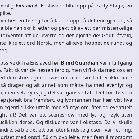
 nemlig
Enslaved
! Enslaved stilte opp på Party Stage, en
ilte.
uber bestemte seg for å klatre opp på det ene gjerdet, så
a ble han skriki etter og pekt på av ett par mistenkelige
 forventet att de leverte og det gjorde de! Godt låtvalg,
nte ikke ett ord Norsk, men alikevel hoppet de rundt og
seg.
e oss vekk fra Enslaved før
Blind Guardian
var i full gang
. Faktisk var de nesten ferdig, men vi fikk da med oss en
d den storslagne power metallen sin. Det er ikke bare
gså drager og alt annet som måtte ha med eventyr og
a, men selv syns jeg det var ganske tøft. Det første som
sepsjonelt bra fremført, og lydmannen har hær vist hva
kan egentlig ikke uttale meg så mye om låter og eventuelt
tight ut! Det var ett sceneshow med lys og røyk uten
kken deres. Og tilskuerne var i ekstase. Da vi skulle
dre, så ble det ett par utenlandske gloser i vår retning,
lgriset med opptil 50 cm dyp leire, men faen å morsomt