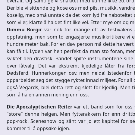
overalt. Og samtlige vi snakket med kunne ikke ett ord
Der ble vi sittende og kose oss med pils, musikk, vandre
koselig, med små unntak da det kom lyd fra naboteltet o
som vi er, klarte å ha det fint like vel. Etter mye om og m
Dimmu Borgir
var nok for mange ett av festivalens 
oppfatning, men som to engasjerte musikkritikere vi er så
hundre meter bak. For en døv person må dette ha vært h
kan få til. Lyden var helt perfekt da man sto foran, m
sviktet den drastisk. Bandet spilte instrumentene sine
over låtvalg. Det var ekstremt kjedelige låter fra førs
Dødsferd, Hunnerkongen osv, men neida! Istedenfor b
opparbeidet seg det stygge ryktet innad miljøet. For all d
også Vegards, blei detta rett og slett for kjedlig. Men t
som å ha en annen mening enn oss.
Die Apocalyptischen Reiter
var ett band som for oss v
"store" denne helgen. Men fytterakkern for enn drit
pop-rock. Sceneshow og sånt var jo ett kapittel for se
kommer til å oppsøke igjen.