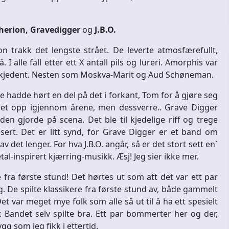
herion, Gravedigger
og
J.B.O.
n trakk det lengste strået. De leverte atmosfærefullt,
I alle fall etter ett X antall pils og lureri. Amorphis var
 beskjedent. Nesten som Moskva-Marit og Aud Schøneman.
 hadde hørt en del på det i forkant, Tom for å gjøre seg
t opp igjennom årene, men dessverre.. Grave Digger
 gjorde på scena. Det ble til kjedelige riff og trege
ert. Det er litt synd, for Grave Digger er et band om
 det lenger. For hva J.B.O. angår, så er det stort sett en`
al-inspirert kjærring-musikk. Æsj! Jeg sier ikke mer.
 fra første stund! Det hørtes ut som att det var ett par
 De spilte klassikere fra første stund av, både gammelt
 Det var meget mye folk som alle så ut til å ha ett spesielt
 Bandet selv spilte bra. Ett par bommerter her og der,
gg som jeg fikk i ettertid.