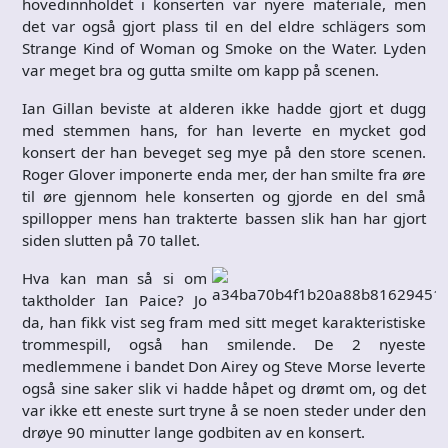
hovedinnholdet i konserten var nyere materiale, men
det var også gjort plass til en del eldre schlägers som
Strange Kind of Woman og Smoke on the Water. Lyden
var meget bra og gutta smilte om kapp på scenen.
Ian Gillan beviste at alderen ikke hadde gjort et dugg
med stemmen hans, for han leverte en mycket god
konsert der han beveget seg mye på den store scenen.
Roger Glover imponerte enda mer, der han smilte fra øre
til øre gjennom hele konserten og gjorde en del små
spillopper mens han trakterte bassen slik han har gjort
siden slutten på 70 tallet.
Hva kan man så si om
taktholder Ian Paice? Jo
da, han fikk vist seg fram med sitt meget karakteristiske
trommespill, også han smilende. De 2 nyeste
medlemmene i bandet Don Airey og Steve Morse leverte
også sine saker slik vi hadde håpet og drømt om, og det
var ikke ett eneste surt tryne å se noen steder under den
drøye 90 minutter lange godbiten av en konsert.