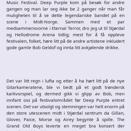
Music Festival. Deep Purple kom på besøk for andre
gangen og man lar seg ikke be 2 ganger når man får
muligheten til å se dette legendariske bandet på en
scene i Midt-Norge. Sammen med et par
medsammensvorne i Eternal Terror, dro jeg ut til Stjørdal
og Hellodrome Arena tidlig; mest for å få oppleve
festivalen, folket, høre litt på de andre artistene inkludert
gode gamle Bob Geldof og innta litt avkjølende drikke.
Det var litt regn i lufta og etter å ha hørt litt på de nye
Gitarkameratene, ble vi bedt på et godt trøndersk
karkvorspiel, og dermed gikk vi glipp av Bob, men
innfant oss på festivalområdet før Deep Purple entret
scenen. Det var utsolgt og stemningen var helt enorm på
den store utescenen midt i Stjørdal sentrum da Gillan,
Glover, Paice, Morse og Airey begynte å spille. The
Grand Old Boys leverte en meget bra konsert der