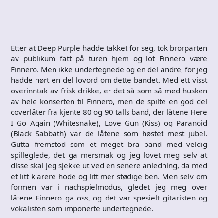
Etter at Deep Purple hadde takket for seg, tok brorparten
av publikum fatt på turen hjem og lot Finnero være
Finnero. Men ikke undertegnede og en del andre, for jeg
hadde hørt en del lovord om dette bandet. Med ett visst
overinntak av frisk drikke, er det så som så med husken
av hele konserten til Finnero, men de spilte en god del
coverlåter fra kjente 80 og 90 talls band, der låtene Here
I Go Again (Whitesnake), Love Gun (Kiss) og Paranoid
(Black Sabbath) var de låtene som høstet mest jubel.
Gutta fremstod som et meget bra band med veldig
spilleglede, det ga mersmak og jeg lovet meg selv at
disse skal jeg sjekke ut ved en senere anledning, da med
et litt klarere hode og litt mer stødige ben. Men selv om
formen var i nachspielmodus, gledet jeg meg over
låtene Finnero ga oss, og det var spesielt gitaristen og
vokalisten som imponerte undertegnede.