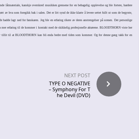
e låtmateriale, kanskje overskred musikken grensene for en behagelig opplevelse og ble fortere, hardere
rt av hva som foregikk bak i salen. Det er litt synd de ikke klarte å levere settet fullt ut som de begynte,
e hadde lagt ned for fanskaren. Jeg ble en erfaring rikere av deres anstrengelser på scenen. Det personlige
enda mer erfaring til de kommer i kontakt med de skikkelig profesjonelle aktørene. BLOODTHORN viste her
g har tillit til at BLOODTHORN kan bli enda bedre med tiden som kommer. Og for denne gang takk for en
NEXT POST
TYPE O NEGATIVE
– Symphony For T
he Devil (DVD)