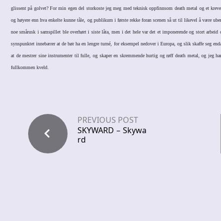
glissent på golvet? For min egen del storkoste jeg meg med teknisk oppfinnsom death metal og et krevend
og høyere enn hva enkelte kunne tåle, og publikum i første rekke foran scenen så ut til likevel å være uberø
noe smårusk i samspillet ble overhørt i siste låta, men i det hele var det et imponerende og stort arbeid d
synspunktet innebærer at de bør ha en lengre turné, for eksempel nedover i Europa, og slik skaffe seg 
at de mestrer sine instrumenter til fulle, og skaper en skremmende hurtig og røff death metal, og je
fullkommen kveld.
PREVIOUS POST
SKYWARD – Skywa
rd