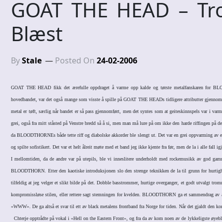
GOAT THE HEAD – Tro
Blæst
By
Stale
Posted On
24-02-2006
GOAT THE HEAD fikk det ærefulle oppdraget å varme opp kalde og tørste metalfanskaren for BL
hovedbandet, var det også mange som visste å spille på GOAT THE HEADs tidligere attributter gjennom å
metal er tøft, særlig når bandet er så pass gjennomført, men det syntes som at geiteskinnspels var i varme
grei, også fra mitt ståsted på Venstre bredd så å si, men man må lure på om ikke den harde riffingen på det 
da BLOODTHORNEs både tette riff og diabolske akkorder ble slengt ut. Det var en grei oppvarming av et
og spilte sofistikert. Det var et helt ålreit møte med et band jeg ikke kjente fra før, men de la i alle fall
I mellomtiden, da de andre var på utepils, ble vi inneslitere underholdt med rockemusikk av god gamm
BLOODTHORN. Etter den kaotiske introduksjonen slo den strenge teknikken de la til grunn for hurtighe
tilfeldig at jeg velger et slikt bilde på det. Dobble basstrommer, hurtige overganger, et godt utvalgt tr
kompromissløse stilen, eller rettere sagt stemningen for kvelden. BLOODTHORN ga et sammendrag av 
«WWW». De ga altså et svar til ett av black metalens frontband fra Norge for tiden. Når det gjaldt den ko
Chterje opptrådte på vokal i «Hell on the Eastern Front», og fra da av kom noen av de lykkeligste øyebl