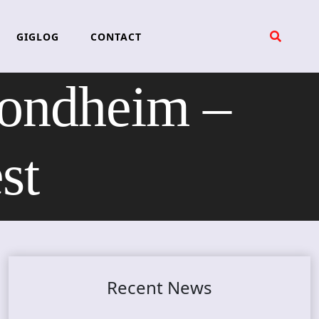
GIGLOG
CONTACT
ndheim –
st
Recent News