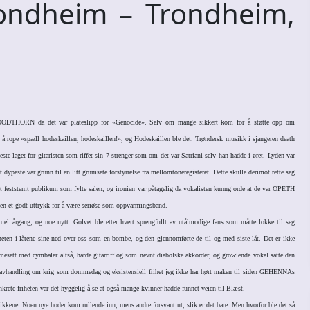
ndheim – Trondheim,
OODTHORN da det var plateslipp for «Genocide». Selv om mange sikkert kom for å støtte opp om
 rope «spæll hodeskaillen, hodeskaillen!», og Hodeskaillen ble det. Trøndersk musikk i sjangeren death
ste laget for gitaristen som riffet sin 7-strenger som om det var Satriani selv han hadde i øret. Lyden var
dypeste var grunn til en litt grumsete forstyrrelse fra mellomtoneregisteret. Dette skulle derimot rette seg
 feststemt publikum som fylte salen, og ironien var påtagelig da vokalisten kunngjorde at de var OPETH
 igjen et godt uttrykk for å være seriøse som oppvarmingsband.
el årgang, og noe nytt. Golvet ble etter hvert sprengfullt av utålmodige fans som måtte lokke til seg
ten i låtene sine ned over oss som en bombe, og den gjennomførte de til og med siste låt. Det er ikke
ommesett med cymbaler altså, harde gitarriff og som nevnt diabolske akkorder, og growlende vokal satte den
avhandling om krig som dommedag og eksistensiell frihet jeg ikke har hørt maken til siden GEHENNAs
nkrete friheten var det hyggelig å se at også mange kvinner hadde funnet veien til Blæst.
ikkene. Noen nye hoder kom rullende inn, mens andre forsvant ut, slik er det bare. Men hvorfor ble det så