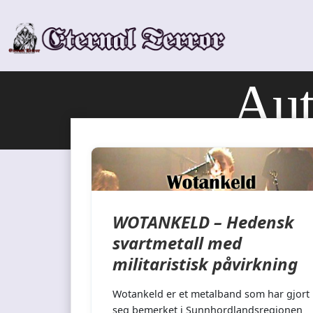
Skip
to
content
Aut
WOTANKELD – Hedensk
svartmetall med
militaristisk påvirkning
Wotankeld er et metalband som har gjort
seg bemerket i Sunnhordlandsregionen