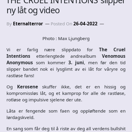
ny låt og video
By
Eternalterror
Posted On
26-04-2022
Photo : Max Ljungberg
Vi er farlig nære slippdato for
The Cruel
Intentions
etterlengtede andrealbum
Venomous
Anonymous
som kommer
3. juni
, men før den tid
slipper bandet nok ei lysglimt av ei låt for våryre og
rastløse fans!
Og
Kerosene
skuffer ikke, det er en hissig og
kompromissløs låt, og et kamprop for alle de rastløse,
rotløse og impulsive sjelene der ute.
Låta er fengende som faen og oppløftende som en
lørdagskveld.
En sang som får deg til å riste av deg all verdens bullshit