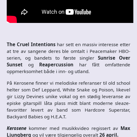
The Cruel Intentions
har sett en massiv interesse etter
at tre av sangene deres ble omtalt i Peacemaker HBO-
serien, og bandets to første singler
Sunrise Over
Sunset
og
Reapercussion
har fått omfattende
oppmerksomhet både i inn- og utland.
På Kerosene finner vi melodiske referanser til old school
helter som Def Leppard, White Snake og Poison, likevel
gir Lizzy Devines unike vokal og en stødig leveranse av
episke gitarspill låta plass midt blant moderne sleaze-
favoritter levert av band som Hardcore Superstar,
Backyard Babies og H.E.A.T.
Kerosene
kommer med musikkvideo regissert av
Max
Ljungberg
og vil være tilgjengelig overalt
26 april.