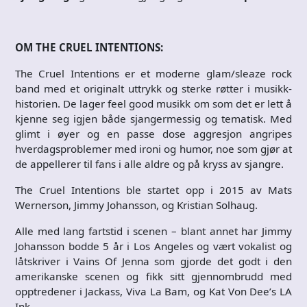
OM THE CRUEL INTENTIONS:
The Cruel Intentions er et moderne glam/sleaze rock
band med et originalt uttrykk og sterke røtter i musikk-
historien. De lager feel good musikk om som det er lett å
kjenne seg igjen både sjangermessig og tematisk. Med
glimt i øyer og en passe dose aggresjon angripes
hverdagsproblemer med ironi og humor, noe som gjør at
de appellerer til fans i alle aldre og på kryss av sjangre.
The Cruel Intentions ble startet opp i 2015 av Mats
Wernerson, Jimmy Johansson, og Kristian Solhaug.
Alle med lang fartstid i scenen – blant annet har Jimmy
Johansson bodde 5 år i Los Angeles og vært vokalist og
låtskriver i Vains Of Jenna som gjorde det godt i den
amerikanske scenen og fikk sitt gjennombrudd med
opptredener i Jackass, Viva La Bam, og Kat Von Dee’s LA
Ink.