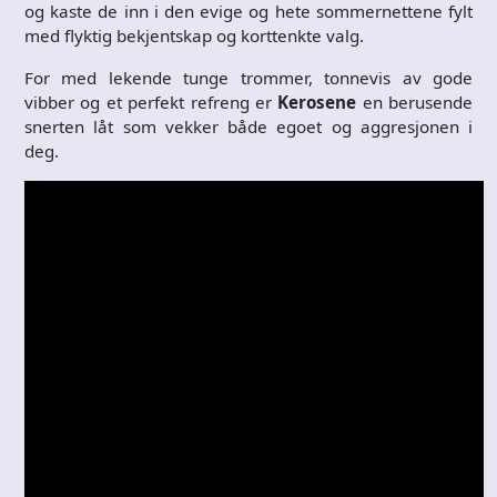
og kaste de inn i den evige og hete sommernettene fylt
med flyktig bekjentskap og korttenkte valg.
For med lekende tunge trommer, tonnevis av gode
vibber og et perfekt refreng er
Kerosene
en berusende
snerten låt som vekker både egoet og aggresjonen i
deg.