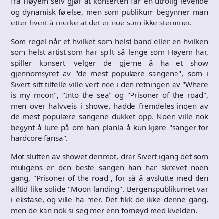
fra Høyem selv gjør at konserten får en utrolig levende
og dynamisk følelse, men som publikum begynner man
etter hvert å merke at det er noe som ikke stemmer.
Som regel når et hvilket som helst band eller en hvilken
som helst artist som har spilt så lenge som Høyem har,
spiller konsert, velger de gjerne å ha et show
gjennomsyret av "de mest populære sangene", som i
Sivert sitt tilfelle ville vert noe i den retningen av "Where
is my moon", "Into the sea" og "Prisoner of the road",
men over halvveis i showet hadde fremdeles ingen av
de mest populære sangene dukket opp. Noen ville nok
begynt å lure på om han planla å kun kjøre "sanger for
hardcore fansa".
Mot slutten av showet derimot, drar Sivert igang det som
muligens er den beste sangen han har skrevet noen
gang, "Prisoner of the road", for så å avslutte med den
alltid like solide "Moon landing". Bergenspublikumet var
i ekstase, og ville ha mer. Det fikk de ikke denne gang,
men de kan nok si seg mer enn fornøyd med kvelden.