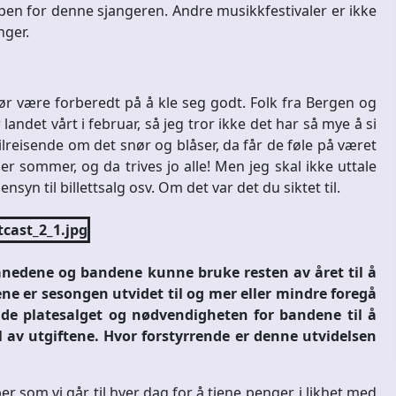
apen for denne sjangeren. Andre musikkfestivaler er ikke
nger.
bør være forberedt på å kle seg godt. Folk fra Bergen og
andet vårt i februar, så jeg tror ikke det har så mye å si
 tilreisende om det snør og blåser, da får de føle på været
er sommer, og da trives jo alle! Men jeg skal ikke uttale
n til billettsalg osv. Om det var det du siktet til.
nedene og bandene kunne bruke resten av året til å
rene er sesongen utvidet til og mer eller mindre foregå
nde platesalget og nødvendigheten for bandene til å
l av utgiftene. Hvor forstyrrende er denne utvidelsen
ber som vi går til hver dag for å tjene penger, i likhet med