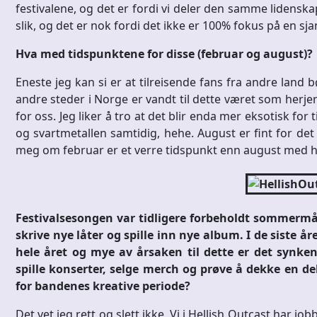
festivalene, og det er fordi vi deler den samme lidensk
slik, og det er nok fordi det ikke er 100% fokus på en sja
Hva med tidspunktene for disse (februar og august)?
Eneste jeg kan si er at tilreisende fans fra andre land 
andre steder i Norge er vandt til dette været som herjer l
for oss. Jeg liker å tro at det blir enda mer eksotisk for
og svartmetallen samtidig, hehe. August er fint for det 
meg om februar er et verre tidspunkt enn august med hensy
Festivalsesongen var tidligere forbeholdt sommermå
skrive nye låter og spille inn nye album. I de siste å
hele året og mye av årsaken til dette er det synke
spille konserter, selge merch og prøve å dekke en de
for bandenes kreative periode?
Det vet jeg rett og slett ikke. Vi i Hellish Outcast har job