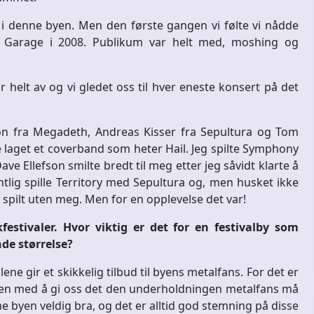
 i denne byen. Men den første gangen vi følte vi nådde
å Garage i 2008. Publikum var helt med, moshing og
elt av og vi gledet oss til hver eneste konsert på det
on fra Megadeth, Andreas Kisser fra Sepultura og Tom
laget et coverband som heter Hail. Jeg spilte Symphony
ave Ellefson smilte bredt til meg etter jeg såvidt klarte å
lig spille Territory med Sepultura og, men husket ikke
 spilt uten meg. Men for en opplevelse det var!
stivaler. Hvor viktig er det for en festivalby som
de størrelse?
lene gir et skikkelig tilbud til byens metalfans. For det er
obben med å gi oss det den underholdningen metalfans må
 byen veldig bra, og det er alltid god stemning på disse