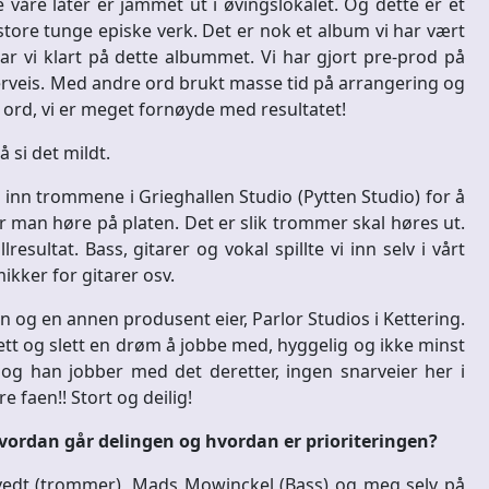
våre låter er jammet ut i øvingslokalet. Og dette er et
 store tunge episke verk. Det er nok et album vi har vært
 har vi klart på dette albummet. Vi har gjort pre-prod på
veis. Med andre ord brukt masse tid på arrangering og
ord, vi er meget fornøyde med resultatet!
 si det mildt.
 inn trommene i Grieghallen Studio (Pytten Studio) for å
 man høre på platen. Det er slik trommer skal høres ut.
sultat. Bass, gitarer og vokal spillte vi inn selv i vårt
ikker for gitarer osv.
n og en annen produsent eier, Parlor Studios i Kettering.
tt og slett en drøm å jobbe med, hyggelig og ikke minst
, og han jobber med det deretter, ingen snarveier her i
 faen!! Stort og deilig!
ordan går delingen og hvordan er prioriteringen?
letvedt (trommer), Mads Mowinckel (Bass) og meg selv på