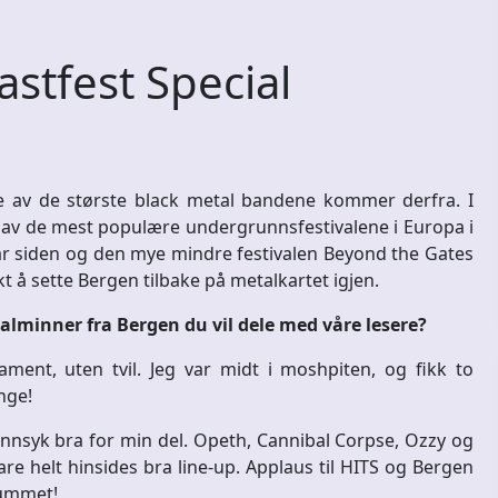
stfest Special
re av de største black metal bandene kommer derfra. I
n av de mest populære undergrunnsfestivalene i Europa i
n år siden og den mye mindre festivalen Beyond the Gates
t å sette Bergen tilbake på metalkartet igjen.
alminner fra Bergen du vil dele med våre lesere?
ment, uten tvil. Jeg var midt i moshpiten, og fikk to
nge!
nsyk bra for min del. Opeth, Cannibal Corpse, Ozzy og
e helt hinsides bra line-up. Applaus til HITS og Bergen
kummet!