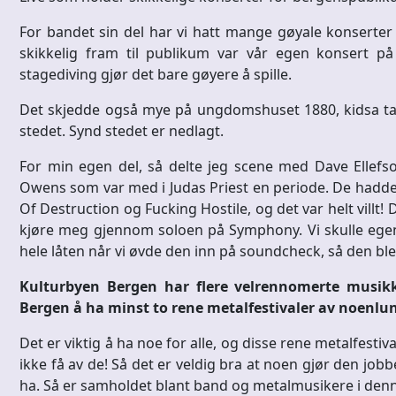
For bandet sin del har vi hatt mange gøyale konserter
skikkelig fram til publikum var vår egen konsert p
stagediving gjør det bare gøyere å spille.
Det skjedde også mye på ungdomshuset 1880, kidsa tar h
stedet. Synd stedet er nedlagt.
For min egen del, så delte jeg scene med Dave Ellefs
Owens som var med i Judas Priest en periode. De hadde 
Of Destruction og Fucking Hostile, og det var helt villt! D
kjøre meg gjennom soloen på Symphony. Vi skulle egent
hele låten når vi øvde den inn på soundcheck, så den ble
Kulturbyen Bergen har flere velrennomerte musikkfe
Bergen å ha minst to rene metalfestivaler av noenlun
Det er viktig å ha noe for alle, og disse rene metalfestiva
ikke få av de! Så det er veldig bra at noen gjør den j
ha. Så er samholdet blant band og metalmusikere i denne