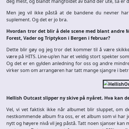
deg mest, og blandt mangfoldet av band der ute, så er d
Men jeg vil ikke påstå at de bandene du nevner har 
suplement. Og det er jo bra.
Hvordan tror det blir å dele scene med blant andre
Forest, Vader og Triptykon i Bergen i februar?
Dette blir gøy og jeg tror det kommer til å være skikkel
være på HITS. Line-up’en har et veldig stort spekter som 
Og det er en gylden anledning for oss og andre mindre 
virker som om arrangøren har tatt mange sjangre i betrak
Hellish Outcast slipper ny skive på nyåret. Hva kan d
Vel, vi vet faktisk ikke når albumet blir sluppet, om de
nestkommende album fra oss, er et album som vi har job
nytt og høyere nivå vil jeg påstå. Tatt noen sjanser kan