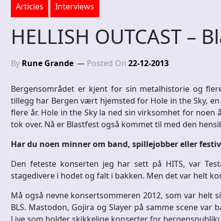
Articles
Interviews
HELLISH OUTCAST – Bla
By
Rune Grande
Posted On
22-12-2013
Bergensområdet er kjent for sin metalhistorie og fle
tillegg har Bergen vært hjemsted for Hole in the Sky, e
flere år. Hole in the Sky la ned sin virksomhet for noe
tok over. Nå er Blastfest også kommet til med den hensik
Har du noen minner om band, spillejobber eller festiv
Den feteste konserten jeg har sett på HITS, var Testa
stagedivere i hodet og falt i bakken. Men det var helt ko
Må også nevne konsertsommeren 2012, som var helt sin
BLS. Mastodon, Gojira og Slayer på samme scene var bar
Live som holder skikkelige konserter for bergenspubli