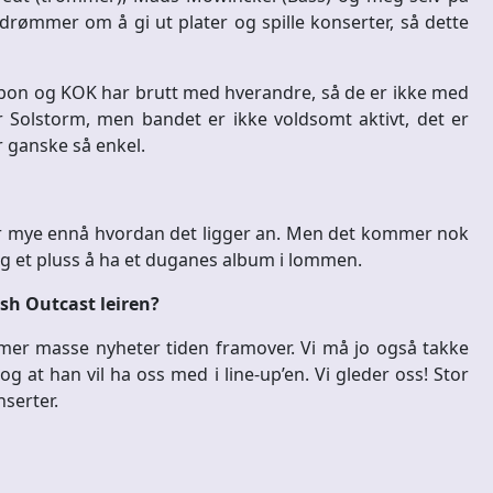
 drømmer om å gi ut plater og spille konserter, så dette
ebon og KOK har brutt med hverandre, så de er ikke med
or Solstorm, men bandet er ikke voldsomt aktivt, det er
r ganske så enkel.
for mye ennå hvordan det ligger an. Men det kommer nok
gelig et pluss å ha et duganes album i lommen.
lish Outcast leiren?
mer masse nyheter tiden framover. Vi må jo også takke
og at han vil ha oss med i line-up’en. Vi gleder oss! Stor
nserter.