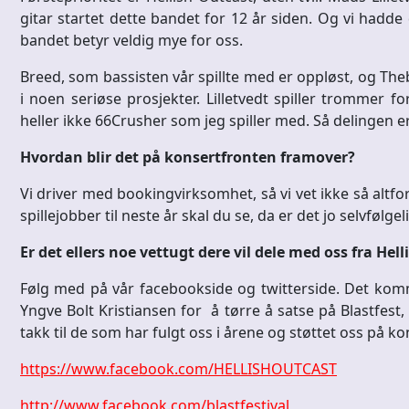
gitar startet dette bandet for 12 år siden. Og vi hadde
bandet betyr veldig mye for oss.
Breed, som bassisten vår spillte med er oppløst, og Th
i noen seriøse prosjekter. Lilletvedt spiller trommer f
heller ikke 66Crusher som jeg spiller med. Så delingen e
Hvordan blir det på konsertfronten framover?
Vi driver med bookingvirksomhet, så vi vet ikke så alt
spillejobber til neste år skal du se, da er det jo selvføl
Er det ellers noe vettugt dere vil dele med oss fra Hel
Følg med på vår facebookside og twitterside. Det kom
Yngve Bolt Kristiansen for å tørre å satse på Blastfest, 
takk til de som har fulgt oss i årene og støttet oss på ko
https://www.facebook.com/HELLISHOUTCAST
http://www.facebook.com/blastfestival