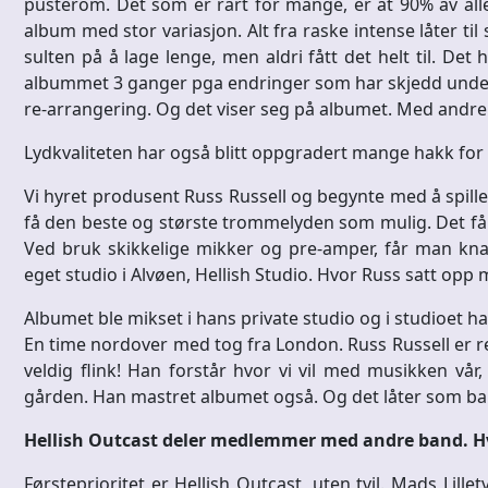
pusterom. Det som er rart for mange, er at 90% av alle 
album med stor variasjon. Alt fra raske intense låter til
sulten på å lage lenge, men aldri fått det helt til. Det
albummet 3 ganger pga endringer som har skjedd under
re-arrangering. Og det viser seg på albumet. Med andre 
Lydkvaliteten har også blitt oppgradert mange hakk for å
Vi hyret produsent Russ Russell og begynte med å spille
få den beste og største trommelyden som mulig. Det får
Ved bruk skikkelige mikker og pre-amper, får man knallre
eget studio i Alvøen, Hellish Studio. Hvor Russ satt opp m
Albumet ble mikset i hans private studio og i studioet ha
En time nordover med tog fra London. Russ Russell er re
veldig flink! Han forstår hvor vi vil med musikken vår
gården. Han mastret albumet også. Og det låter som bare
Hellish Outcast deler medlemmer med andre band. Hv
Førsteprioritet er Hellish Outcast, uten tvil. Mads Lil