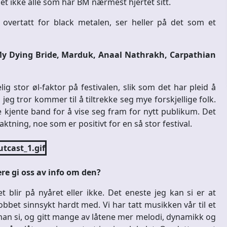
et ikke alle som har BM nærmest hjertet sitt.
overtatt for black metalen, ser heller på det som et
 My Dying Bride, Marduk, Anaal Nathrakh, Carpathian
ig stor øl-faktor på festivalen, slik som det har pleid å
jeg tror kommer til å tiltrekke seg mye forskjellige folk.
kjente band for å vise seg fram for nytt publikum. Det
tning, noe som er positivt for en så stor festival.
ere gi oss av info om den?
t blir på nyåret eller ikke. Det eneste jeg kan si er at
bet sinnsykt hardt med. Vi har tatt musikken vår til et
 man si, og gitt mange av låtene mer melodi, dynamikk og