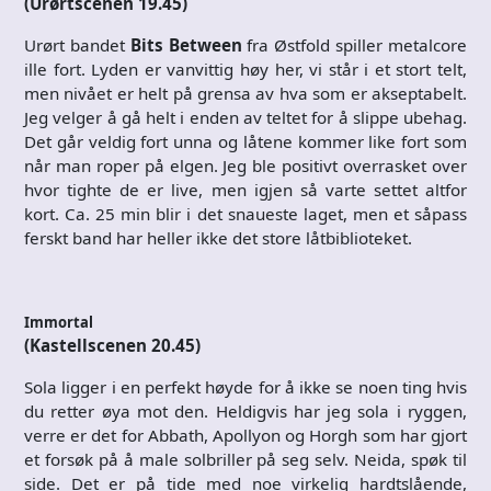
(Urørtscenen 19.45)
Urørt bandet
Bits Between
fra Østfold spiller metalcore
ille fort. Lyden er vanvittig høy her, vi står i et stort telt,
men nivået er helt på grensa av hva som er akseptabelt.
Jeg velger å gå helt i enden av teltet for å slippe ubehag.
Det går veldig fort unna og låtene kommer like fort som
når man roper på elgen. Jeg ble positivt overrasket over
hvor tighte de er live, men igjen så varte settet altfor
kort. Ca. 25 min blir i det snaueste laget, men et såpass
ferskt band har heller ikke det store låtbiblioteket.
Immortal
(Kastellscenen 20.45)
Sola ligger i en perfekt høyde for å ikke se noen ting hvis
du retter øya mot den. Heldigvis har jeg sola i ryggen,
verre er det for Abbath, Apollyon og Horgh som har gjort
et forsøk på å male solbriller på seg selv. Neida, spøk til
side. Det er på tide med noe virkelig hardtslående,