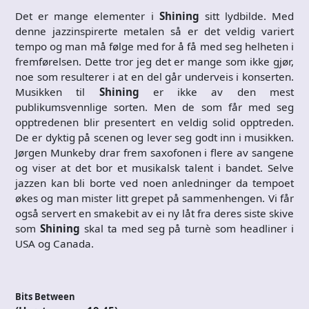
Det er mange elementer i
Shining
sitt lydbilde. Med
denne jazzinspirerte metalen så er det veldig variert
tempo og man må følge med for å få med seg helheten i
fremførelsen. Dette tror jeg det er mange som ikke gjør,
noe som resulterer i at en del går underveis i konserten.
Musikken til
Shining
er ikke av den mest
publikumsvennlige sorten. Men de som får med seg
opptredenen blir presentert en veldig solid opptreden.
De er dyktig på scenen og lever seg godt inn i musikken.
Jørgen Munkeby drar frem saxofonen i flere av sangene
og viser at det bor et musikalsk talent i bandet. Selve
jazzen kan bli borte ved noen anledninger da tempoet
økes og man mister litt grepet på sammenhengen. Vi får
også servert en smakebit av ei ny låt fra deres siste skive
som
Shining
skal ta med seg på turnè som headliner i
USA og Canada.
Bits Between