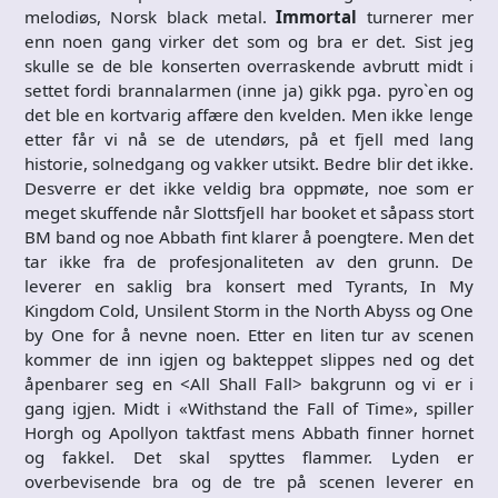
melodiøs, Norsk black metal.
Immortal
turnerer mer
enn noen gang virker det som og bra er det. Sist jeg
skulle se de ble konserten overraskende avbrutt midt i
settet fordi brannalarmen (inne ja) gikk pga. pyro`en og
det ble en kortvarig affære den kvelden. Men ikke lenge
etter får vi nå se de utendørs, på et fjell med lang
historie, solnedgang og vakker utsikt. Bedre blir det ikke.
Desverre er det ikke veldig bra oppmøte, noe som er
meget skuffende når Slottsfjell har booket et såpass stort
BM band og noe Abbath fint klarer å poengtere. Men det
tar ikke fra de profesjonaliteten av den grunn. De
leverer en saklig bra konsert med Tyrants, In My
Kingdom Cold, Unsilent Storm in the North Abyss og One
by One for å nevne noen. Etter en liten tur av scenen
kommer de inn igjen og bakteppet slippes ned og det
åpenbarer seg en <All Shall Fall> bakgrunn og vi er i
gang igjen. Midt i «Withstand the Fall of Time», spiller
Horgh og Apollyon taktfast mens Abbath finner hornet
og fakkel. Det skal spyttes flammer. Lyden er
overbevisende bra og de tre på scenen leverer en