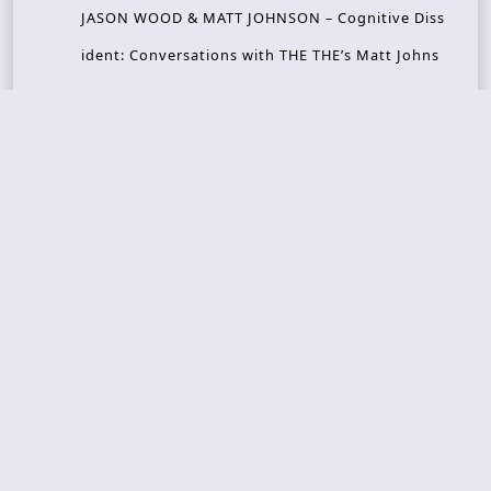
JASON WOOD & MATT JOHNSON – Cognitive Diss
ident: Conversations with THE THE’s Matt Johns
on
CAIRISS – Wilderness
Recent Concerts
Tons of Rock 2026 – Day 4
Tons of Rock 2026 – Day 3