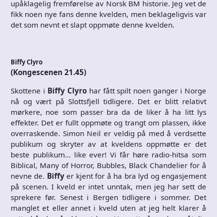
upåklagelig fremførelse av Norsk BM historie. Jeg vet de
fikk noen nye fans denne kvelden, men beklageligvis var
det som nevnt et slapt oppmøte denne kvelden.
Biffy Clyro
(Kongescenen 21.45)
Skottene i
Biffy Clyro
har fått spilt noen ganger i Norge
nå og vært på Slottsfjell tidligere. Det er blitt relativt
mørkere, noe som passer bra da de liker å ha litt lys
effekter. Det er fullt oppmøte og trangt om plassen, ikke
overraskende. Simon Neil er veldig på med å verdsette
publikum og skryter av at kveldens oppmøtte er det
beste publikum… like ever! Vi får høre radio-hitsa som
Biblical, Many of Horror, Bubbles, Black Chandelier for å
nevne de.
Biffy
er kjent for å ha bra lyd og engasjement
på scenen. I kveld er intet unntak, men jeg har sett de
sprekere før. Senest i Bergen tidligere i sommer. Det
manglet et eller annet i kveld uten at jeg helt klarer å