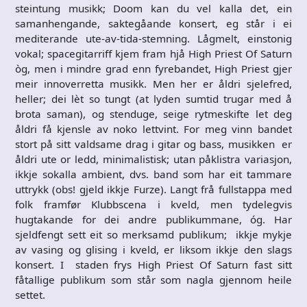
steintung musikk; Doom kan du vel kalla det, ein
samanhengande, saktegåande konsert, eg står i ei
mediterande ute-av-tida-stemning. Lågmelt, einstonig
vokal; spacegitarriff kjem fram hjå High Priest Of Saturn
òg, men i mindre grad enn fyrebandet, High Priest gjer
meir innoverretta musikk. Men her er åldri sjelefred,
heller; dei lèt so tungt (at lyden sumtid trugar med å
brota saman), og stenduge, seige rytmeskifte let deg
åldri få kjensle av noko lettvint. For meg vinn bandet
stort på sitt valdsame drag i gitar og bass, musikken er
åldri ute or ledd, minimalistisk; utan påklistra variasjon,
ikkje sokalla ambient, dvs. band som har eit tammare
uttrykk (obs! gjeld ikkje Furze). Langt frå fullstappa med
folk framfør Klubbscena i kveld, men tydelegvis
hugtakande for dei andre publikummane, óg. Har
sjeldfengt sett eit so merksamd publikum; ikkje mykje
av vasing og glising i kveld, er liksom ikkje den slags
konsert. I staden frys High Priest Of Saturn fast sitt
fåtallige publikum som står som nagla gjennom heile
settet.