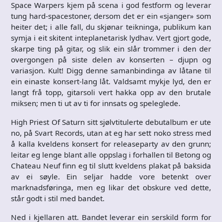
Space Warpers kjem på scena i god festform og leverar
tung hard-spacestoner, dersom det er ein «sjanger» som
heiter det; i alle fall, du skjønar teikninga, publikum kan
symja i eit skitent inteplanetarisk lydhav. Vert gjort gode,
skarpe ting på gitar, og slik ein slår trommer i den der
overgongen på siste delen av konserten – djupn og
variasjon. Kult! Digg denne samanbindinga av låtane til
ein einaste konsert-lang låt. Valdsamt mykje lyd, den er
langt frå topp, gitarsoli vert hakka opp av den brutale
miksen; men ti ut av ti for innsats og speleglede.
High Priest Of Saturn sitt sjølvtitulerte debutalbum er ute
no, på Svart Records, utan at eg har sett noko stress med
å kalla kveldens konsert for releaseparty av den grunn;
leitar eg lenge blant alle oppslag i forhallen til Betong og
Chateau Neuf finn eg til slutt kveldens plakat på baksida
av ei søyle. Ein seljar hadde vore betenkt over
marknadsføringa, men eg likar det obskure ved dette,
står godt i stil med bandet.
Ned i kjellaren att. Bandet leverar ein serskild form for