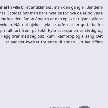
marth
ville bli et antiklimaks, men den gang ei. Bandene
nes. I stedet bør man bare nyte de for hva de er, og være
t denne kvelden. Amon Amarth er den episke krigsmetallens
elden. Når det gjelder teknisk utførelse er gutta bedre
p i full fart frem på tokt. Rytmeseksjonen er stødig og
 Hegg drar med seg publikum i kamprop og allsang. Det
r var det kvalitet fra ende til annen. Litt lav riffing