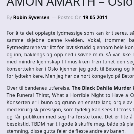
AMON AMARTH – Oslo 
By
Robin Syversen
Posted On
19-05-2011
For å ta det opplagte lydmessige som kan kritiseres, 
samme skjebne denne kvelden. Vokal, trommer, bas
Rytmegitarene var litt for lavt skrudd gjennom hele ko
og inn, baklengs og opp ned i søvne m.m. så var ikke 
med mindre kjennskap til musikken fremtonet den seg 
konserttekniker i Oslo kjenner jeg godt til Betong og
for lydteknikere. Men jeg har da hørt konge lyd på Beton
Over til bandenes utførelse.
The Black Dahlia Murder
k
The Funeral Thirst, What a Horrible Night to Have a Cu
Konserten er i bunn og grunn en eneste lang orgie av 
med kirurgisk presisjon, som tydelig kan sees til tross fo
og får publikum med seg fra første tone. Det er lite å
besøkstid. TBDM har til gode å skuffe meg, både på plat
stemning, disse gutta feier de fleste andre av banen.