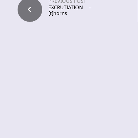
PREVIOUS POST
EXCRUTIATION –
[t]horns