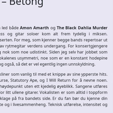
– Betong
så led både
Amon Amarth
og
The Black Dahlia Murder
s og gitar soloer kom alt frem tydelig i miksen.
nserten. For meg, som kjenner begge bands repertoar ut
lav rytmegitar verdens undergang. For konsertgjengere
nok som noe udistinkt. Siden jeg selv har jobbet som
 lokalenes usymmetri, noe som er en konstant hodepine
g også, så det er vel egentlig ingen unnskyldning.
liner som vanlig til med et knippe av sine ypperste hits.
rse, Statutory Ape, og I Will Return for å nevne noen.
høydepunkt uten ett kjedelig øyeblikk. Sangene utføres
r litt ullene gitarer. Vokalisten er som alltid i toppform
 klage på fra bandets side. Er du fan bør du kjenne din
e og i livesammenheng. Teknisk utførelse, intensitet og