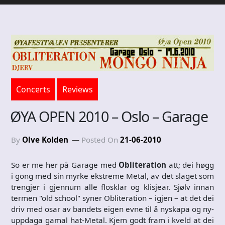
Concerts
Reviews
ØYA OPEN 2010 – Oslo – Garage
By
Olve Kolden
Posted On
21-06-2010
So er me her på Garage med
Obliteration
att; dei høgg
i gong med sin myrke ekstreme Metal, av det slaget som
trengjer i gjennum alle flosklar og klisjear. Sjølv innan
termen "old school" syner Obliteration – igjen – at det dei
driv med osar av bandets eigen evne til å nyskapa og ny-
uppdaga gamal hat-Metal. Kjem godt fram i kveld at dei