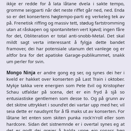
ikkje er redde for å lata låtane dvela i sakte tempo,
gromme seigparti når det neste riffet går ned, ned. Enda
so er det konsertens høgtempo-parti eg verkeleg tek av
på. Frenetisk riffing og massiv tett, stødug fartstromming
utan at råskapen og spontaniteten vert kjøvd; ingen fåre
for det, Obliteration er total anti-snobb-Metal. Det skal
mildt sagt verta interessant å fylgja dette bandet
framover, dei har potensiale utanum det vanlege og er
altfor bra for det apatiske Garage-publikummet, snakk
um perler for svin.
Mongo Ninja
er andre gong eg ser, og synes dei her i
kveld er hakket over konserten på Last Train i oktober.
Mykje takka vere energien som Pete Evil og Kristopher
Schau utfaldar på scena, det er ein fryd å sjå so
entusiastiske gentlemen som desse to. Og på grunn av
det skitne uttrykket i sound'et dei vartar upp med her, vil
seia dette er naudsynt for å få maks ut av konserten. For
låtane let enten som skiten punka rock'n'roll eller som
hardcore. Sidan det sistnemnde er i overtal synes eg at
det er godt dei greier å halda uppe ein sopass høg