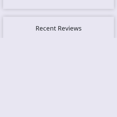
Recent Reviews
DOUBLE MUTE – Corporate Culture: CEO Edition
METASOMA – Core
THOSE MADE BROKEN – A Door You Can Never C
lose
JASON WOOD & MATT JOHNSON – Cognitive Diss
ident: Conversations with THE THE’s Matt Johns
on