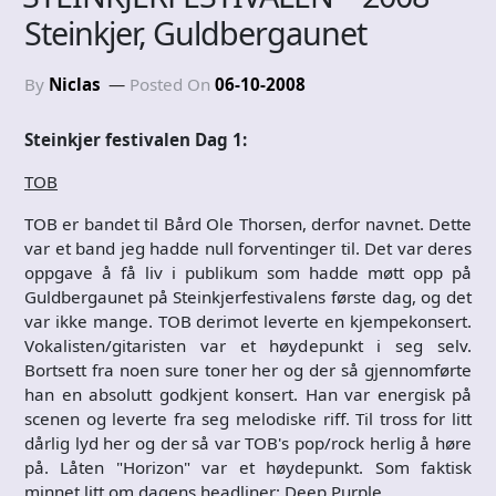
Steinkjer, Guldbergaunet
By
Niclas
Posted On
06-10-2008
Steinkjer festivalen Dag 1:
TOB
TOB er bandet til Bård Ole Thorsen, derfor navnet. Dette
var et band jeg hadde null forventinger til. Det var deres
oppgave å få liv i publikum som hadde møtt opp på
Guldbergaunet på Steinkjerfestivalens første dag, og det
var ikke mange. TOB derimot leverte en kjempekonsert.
Vokalisten/gitaristen var et høydepunkt i seg selv.
Bortsett fra noen sure toner her og der så gjennomførte
han en absolutt godkjent konsert. Han var energisk på
scenen og leverte fra seg melodiske riff. Til tross for litt
dårlig lyd her og der så var TOB's pop/rock herlig å høre
på. Låten "Horizon" var et høydepunkt. Som faktisk
minnet litt om dagens headliner: Deep Purple.