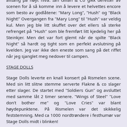
allsang på høyt nivå. Ian Gillan & Co gikk deretter av
scenen for å så komme inn å levere et helvettes encore
som besto av godlåtene: "Mary Long", "Hush" og "Black
Night!" Overgangen fra "Mary Long" til "Hush" var veldig
kul. Men jeg ble litt skuffet over det ellers så sterke
refrenget på "Hush" som ble fremført litt kjedelig her på
Steinkjer. Men det var fort glemt når de spilte "Black
Night" så hardt og tight som en perfekt avslutning på
kvelden. Jeg var ikke den eneste som sang på det riffet
når jeg sjanglet meg nedover til campen.
STAGE DOLLS
Stage Dolls leverte en knall konsert på Rismelen scene.
Med sin litt slitne stemme serverte Flakne & co slager
etter slager. De startet med "Soldiers Gun" og avsluttet
med samme låt 2 timer senere. "Wings of Steel" "Love
don't bother me" og "Love Cries" var blant
høydepunktene. På Rismelen var det skikkelig
feststemning. Med ca 1000 nordtrøndere i festhumør var
Stage Dolls midt i blinken!