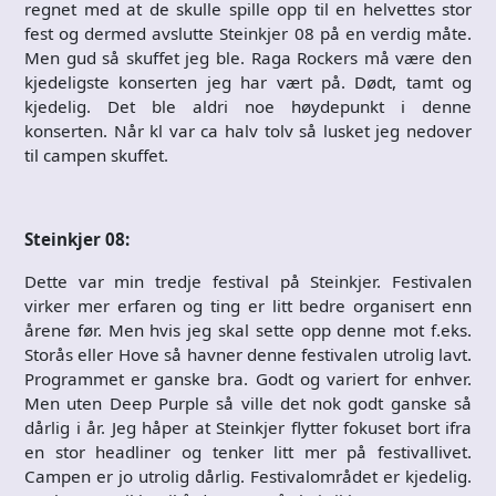
regnet med at de skulle spille opp til en helvettes stor
fest og dermed avslutte Steinkjer 08 på en verdig måte.
Men gud så skuffet jeg ble. Raga Rockers må være den
kjedeligste konserten jeg har vært på. Dødt, tamt og
kjedelig. Det ble aldri noe høydepunkt i denne
konserten. Når kl var ca halv tolv så lusket jeg nedover
til campen skuffet.
Steinkjer 08:
Dette var min tredje festival på Steinkjer. Festivalen
virker mer erfaren og ting er litt bedre organisert enn
årene før. Men hvis jeg skal sette opp denne mot f.eks.
Storås eller Hove så havner denne festivalen utrolig lavt.
Programmet er ganske bra. Godt og variert for enhver.
Men uten Deep Purple så ville det nok godt ganske så
dårlig i år. Jeg håper at Steinkjer flytter fokuset bort ifra
en stor headliner og tenker litt mer på festivallivet.
Campen er jo utrolig dårlig. Festivalområdet er kjedelig.