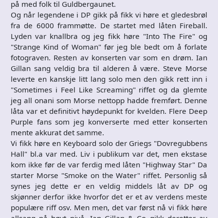
på med folk til Guldbergaunet.
Og når legendene i DP gikk på fikk vi høre et gledesbrøl
fra de 6000 frammøtte. De startet med låten Fireball.
Lyden var knallbra og jeg fikk høre "Into The Fire" og
"Strange Kind of Woman" før jeg ble bedt om å forlate
fotograven. Resten av konserten var som en drøm. Ian
Gillan sang veldig bra til alderen å være. Steve Morse
leverte en kanskje litt lang solo men den gikk rett inn i
"Sometimes i Feel Like Screaming" riffet og da glemte
jeg all onani som Morse nettopp hadde fremført. Denne
låta var et definitivt høydepunkt for kvelden. Flere Deep
Purple fans som jeg konverserte med etter konserten
mente akkurat det samme.
Vi fikk høre en Keyboard solo der Griegs "Dovregubbens
Hall" bl.a var med. Liv i publikum var det, men ekstase
kom ikke før de var ferdig med låten "Highway Star" Da
starter Morse "Smoke on the Water" riffet. Personlig så
synes jeg dette er en veldig middels låt av DP og
skjønner derfor ikke hvorfor det er et av verdens meste
populære riff osv. Men men, det var først nå vi fikk høre