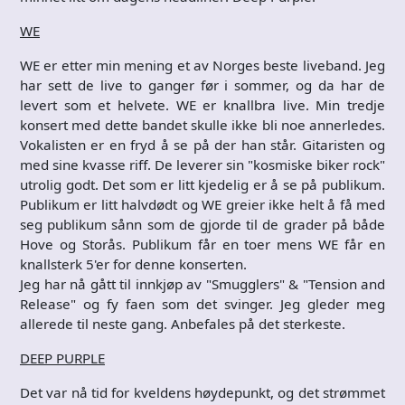
WE
WE er etter min mening et av Norges beste liveband. Jeg
har sett de live to ganger før i sommer, og da har de
levert som et helvete. WE er knallbra live. Min tredje
konsert med dette bandet skulle ikke bli noe annerledes.
Vokalisten er en fryd å se på der han står. Gitaristen og
med sine kvasse riff. De leverer sin "kosmiske biker rock"
utrolig godt. Det som er litt kjedelig er å se på publikum.
Publikum er litt halvdødt og WE greier ikke helt å få med
seg publikum sånn som de gjorde til de grader på både
Hove og Storås. Publikum får en toer mens WE får en
knallsterk 5'er for denne konserten.
Jeg har nå gått til innkjøp av "Smugglers" & "Tension and
Release" og fy faen som det svinger. Jeg gleder meg
allerede til neste gang. Anbefales på det sterkeste.
DEEP PURPLE
Det var nå tid for kveldens høydepunkt, og det strømmet