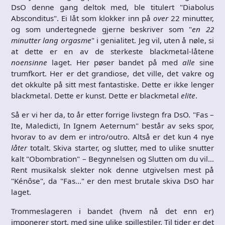
DsO denne gang deltok med, ble titulert "Diabolus
Absconditus". Ei låt som klokker inn på
over
22 minutter,
og som undertegnede gjerne beskriver som "
en 22
minutter lang orgasme
" i genialitet. Jeg vil, uten å nøle, si
at dette er en av de sterkeste blackmetal-låtene
noensinne
laget. Her pøser bandet på med
alle
sine
trumfkort. Her er det grandiose, det ville, det vakre og
det okkulte på sitt mest fantastiske. Dette er ikke lenger
blackmetal. Dette er kunst. Dette er blackmetal
elite
.
Så er vi her da, to år etter forrige livstegn fra DsO. "Fas –
Ite, Maledicti, In Ignem Aeternum" består av seks spor,
hvorav to av dem er intro/outro. Altså er det kun 4 nye
låter
totalt. Skiva starter, og slutter, med to ulike snutter
kalt "Obombration" – Begynnelsen og Slutten om du vil…
Rent musikalsk slekter nok denne utgivelsen mest på
"Kénôse", da "Fas…" er den mest brutale skiva DsO har
laget.
Trommeslageren i bandet (hvem nå det enn er)
imponerer stort, med sine ulike spillestiler. Til tider er det