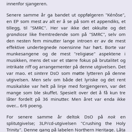
innenfor sjangeren.
Senere samme år ga bandet ut oppfølgeren "Kénôse",
en EP som mest av alt er å se på som et appendiks, et
tillegg, til "SMRC". Her var ikke det okkulte og det
grandiose
like fremtredende som på "SMRC", selv om
den nesten fem minutter lange introen er av de mest
effektive undertegnede noensinne har hørt. Borte var
munkesangene og de mest "religiøse" aspektene i
musikken, mens det var et større fokus på brutalitet og
intrikate riff og arrangementer på denne utgivelsen. Det
var mao. et
sintere
DsO som møtte lytteren på denne
utgivelsen. Men selv om både det lyriske og det rent
musikalske var helt på linje med forgjengeren, var det
mange som ble skuffet. Spesielt over det å få kun tre
låter fordelt på 36 minutter. Men året var enda ikke
over… 6/6 poeng.
For senere samme år deltok DsO på
nok
en
splitutgivelse; 3LP/cd-utgivelsen "Crushing the Holy
Trinity". Denne gang på labelen Northern Heritage. Låta