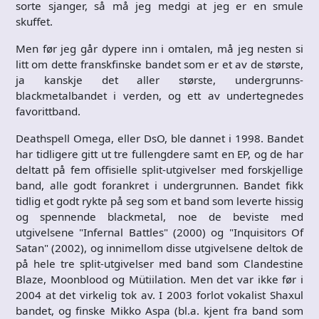
sorte sjanger, så må jeg medgi at jeg er en smule
skuffet.
Men før jeg går dypere inn i omtalen, må jeg nesten si
litt om dette franskfinske bandet som er et av de største,
ja kanskje det aller største, undergrunns-
blackmetalbandet i verden, og ett av undertegnedes
favorittband.
Deathspell Omega, eller DsO, ble dannet i 1998. Bandet
har tidligere gitt ut tre fullengdere samt en EP, og de har
deltatt på fem offisielle split-utgivelser med forskjellige
band, alle godt forankret i undergrunnen. Bandet fikk
tidlig et godt rykte på seg som et band som leverte hissig
og spennende blackmetal, noe de beviste med
utgivelsene "Infernal Battles" (2000) og "Inquisitors Of
Satan" (2002), og innimellom disse utgivelsene deltok de
på hele tre split-utgivelser med band som Clandestine
Blaze, Moonblood og Mütiilation. Men det var ikke før i
2004 at det virkelig tok av. I 2003 forlot vokalist Shaxul
bandet, og finske Mikko Aspa (bl.a. kjent fra band som