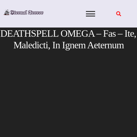
Skip
to
content
DEATHSPELL OMEGA – Fas – Ite,
Maledicti, In Ignem Aeternum