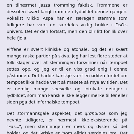
en tilnærmet jazza tromming faktisk. Trommene er
dessuten svært langt framme i lydbildet denne gangen.
Vokalist Mikko Aspa har en særegen stemme som
tidligere har vært en særdeles viktig brikke i DsO's
univers. Det er den fortsatt, men den blir litt for lik over
hele fjøla.
Riffene er svært kliniske og atonale, og det er svært
mange raske partier på skiva. Jeg har lest flere steder at
folk klager over at stemningen forsvinner når tempoet
settes opp, og jeg er til en viss grad enig i denne
påstanden. Det hadde kanskje vært en ørliten fordel om
tempoet ikke hadde vært så masete så mye av tiden. Det
er nemlig mange spesielle og intrikate detaljer i
lydbildet, som man kanskje ikke legger merke til før eller
siden pga det infernalske tempoet.
Det stormannsgale aspektet, det
grandiose
som jeg
nevnte tidligere, er nærmest ikke-eksisterende på
"Fas…", men stemningen er mørk og dyster så det
holder, og det lyriske er (som alltid) særdeles bra. Det