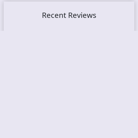
Recent Reviews
DOUBLE MUTE – Corporate Culture: CEO Edition
METASOMA – Core
THOSE MADE BROKEN – A Door You Can Never C
lose
JASON WOOD & MATT JOHNSON – Cognitive Diss
ident: Conversations with THE THE’s Matt Johns
on
CAIRISS – Wilderness