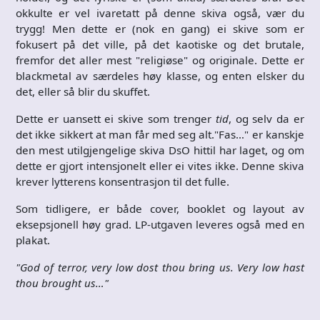
okkulte er vel ivaretatt på denne skiva også, vær du
trygg! Men dette er (nok en gang) ei skive som er
fokusert på det ville, på det kaotiske og det brutale,
fremfor det aller mest "religiøse" og originale. Dette er
blackmetal av særdeles høy klasse, og enten elsker du
det, eller så blir du skuffet.
Dette er uansett ei skive som trenger
tid
, og selv da er
det ikke sikkert at man får med seg alt."Fas…" er kanskje
den mest utilgjengelige skiva DsO hittil har laget, og om
dette er gjort intensjonelt eller ei vites ikke. Denne skiva
krever lytterens konsentrasjon til det fulle.
Som tidligere, er både cover, booklet og layout av
eksepsjonell høy grad. LP-utgaven leveres også med en
plakat.
"God of terror, very low dost thou bring us. Very low hast
thou brought us…"