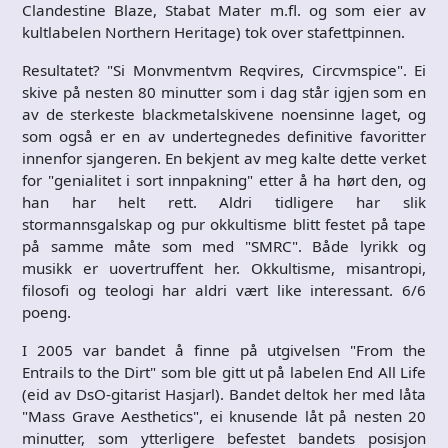
Clandestine Blaze, Stabat Mater m.fl. og som eier av
kultlabelen Northern Heritage) tok over stafettpinnen.
Resultatet? "Si Monvmentvm Reqvires, Circvmspice". Ei
skive på nesten 80 minutter som i dag står igjen som en
av de sterkeste blackmetalskivene noensinne laget, og
som også er en av undertegnedes definitive favoritter
innenfor sjangeren. En bekjent av meg kalte dette verket
for "genialitet i sort innpakning" etter å ha hørt den, og
han har helt rett. Aldri tidligere har slik
stormannsgalskap og pur okkultisme blitt festet på tape
på samme måte som med "SMRC". Både lyrikk og
musikk er uovertruffent her. Okkultisme, misantropi,
filosofi og teologi har aldri vært like interessant. 6/6
poeng.
I 2005 var bandet å finne på utgivelsen "From the
Entrails to the Dirt" som ble gitt ut på labelen End All Life
(eid av DsO-gitarist Hasjarl). Bandet deltok her med låta
"Mass Grave Aesthetics", ei knusende låt på nesten 20
minutter, som ytterligere befestet bandets posisjon