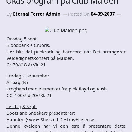
Ukas program på Club Maiden
By
Eternal Terror Admin
Posted On
04-09-2007
Onsdag 5 sept.
Bloodbank + Cruoris.
Her blir det punkrock og hardcore når Det arrangerer
Veldedighetskonsert på Maiden.
Cc:70//18 år//kl 21
Fredag 7 September
Airbag (N)
Progband med elementer fra pink floyd og Rush
CC: 100//Id:20//Kl: 21
Lørdag 8 Sept.
Boots and Sneakers presenterer:
Haunted (swe)+ She said Destroy+Insense.
Denne kvelden har vi den ære å presentere dette