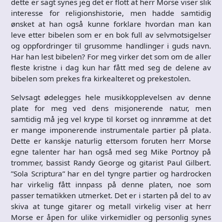
dette er sagt synes jeg det er flott at herr Morse viser slik
interesse for religionshistorie, men hadde samtidig
ønsket at han også kunne forklare hvordan man kan
leve etter bibelen som er en bok full av selvmotsigelser
og oppfordringer til grusomme handlinger i guds navn.
Har han lest bibelen? For meg virker det som om de aller
fleste kristne i dag kun har fått med seg de delene av
bibelen som prekes fra kirkealteret og prekestolen.
Selvsagt ødelegges hele musikkopplevelsen av denne
plate for meg ved dens misjonerende natur, men
samtidig må jeg vel krype til korset og innrømme at det
er mange imponerende instrumentale partier på plata.
Dette er kanskje naturlig ettersom foruten herr Morse
egne talenter har han også med seg Mike Portnoy på
trommer, bassist Randy George og gitarist Paul Gilbert.
”Sola Scriptura” har en del tyngre partier og hardrocken
har virkelig fått innpass på denne platen, noe som
passer tematikken utmerket. Det er i starten på del to av
skiva at tunge gitarer og metall virkelig viser at herr
Morse er åpen for ulike virkemidler og personlig synes