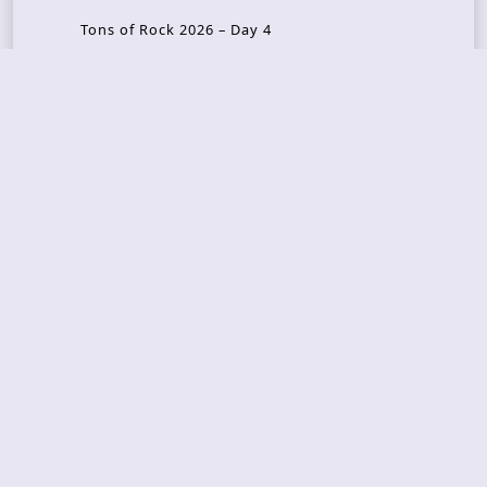
Tons of Rock 2026 – Day 4
Tons of Rock 2026 – Day 3
Tons of Rock 2026 – Day 2
Tons Of Rock 2026 – Day 1
GOATMILKER & DUNE SEA – 05.06.2026 – Bergen,
Norway
Recent Photo Galleries