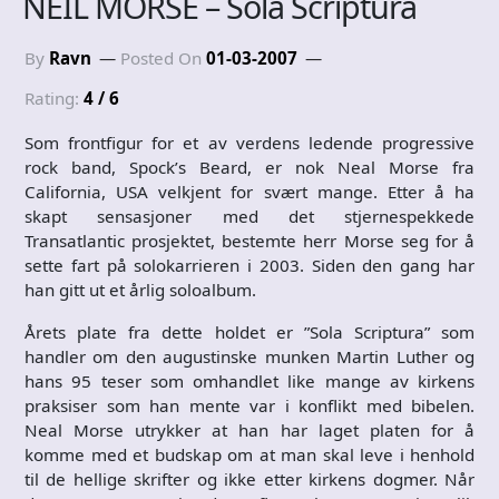
NEIL MORSE – Sola Scriptura
By
Ravn
Posted On
01-03-2007
Rating:
4 / 6
Som frontfigur for et av verdens ledende progressive
rock band, Spock’s Beard, er nok Neal Morse fra
California, USA velkjent for svært mange. Etter å ha
skapt sensasjoner med det stjernespekkede
Transatlantic prosjektet, bestemte herr Morse seg for å
sette fart på solokarrieren i 2003. Siden den gang har
han gitt ut et årlig soloalbum.
Årets plate fra dette holdet er ”Sola Scriptura” som
handler om den augustinske munken Martin Luther og
hans 95 teser som omhandlet like mange av kirkens
praksiser som han mente var i konflikt med bibelen.
Neal Morse utrykker at han har laget platen for å
komme med et budskap om at man skal leve i henhold
til de hellige skrifter og ikke etter kirkens dogmer. Når