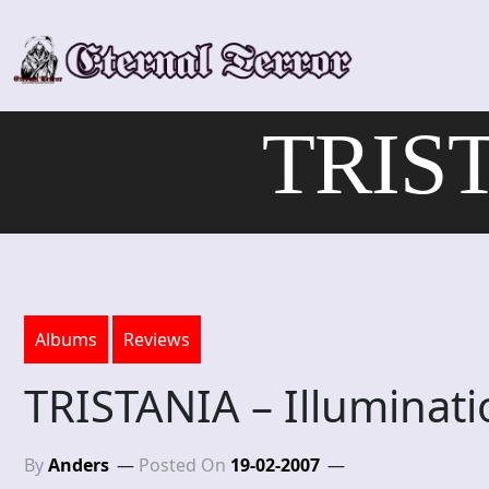
Skip
to
content
TRIST
Albums
Reviews
TRISTANIA – Illuminati
By
Anders
Posted On
19-02-2007