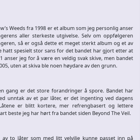
w’s Weeds fra 1998 er et album som jeg personlig anser
gerens aller sterkeste utgivelse. Selv om oppfølgeren
ngeren, så er også dette et meget sterkt album og et av
 hatt spesielt stor sans for det bandet har gjort etter at
1 anser jeg for å være en veldig svak skive, men bandet
2005, uten at skiva ble noen høydare av den grunn.
en gang er det store forandringer å spore. Bandet har
d unntak av et par låter, er det ingenting ved dagens
åtene er blitt kortere, mer refrengbasert og lettere
t klart beste jeg har hørt fra bandet siden Beyond The Veil.
av to låter som med litt velvilje kunne passet inn på