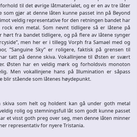
orhold til det øvrige låtmaterialet, og er en av tre låter
e som gjør at denne låten kunne passet inn på Beyond
imot veldig representative for den retningen bandet har
 rock enn metal. Som nevnt tidligere så er låtene på
 hørt fra bandet tidligere, og på flere av låtene synger
rcyside”, men her er i tillegg Vorph fra Samael med og
r, ”Sanguine Sky” er roligere, faktisk på grensen til
r tatt på denne skiva. Vokallinjene til Østen er svært
ter. Østen har en veldig mørk og forholdsvis monoton
g. Men vokallinjene hans på Illumination er såpass
e blir stående som låtenes høydepunkt.
å skiva som helt og holdent kan gå under goth metal
veldig rolig og stemningsfull låt som godt kunne passet
ar et visst goth preg over seg, men denne låten minner
r representativ for nyere Tristania.