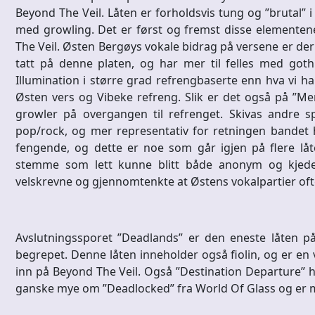
Beyond The Veil. Låten er forholdsvis tung og ”brutal” i f
med growling. Det er først og fremst disse elementen
The Veil. Østen Bergøys vokale bidrag på versene er der
tatt på denne platen, og har mer til felles med goth
Illumination i større grad refrengbaserte enn hva vi har
Østen vers og Vibeke refreng. Slik er det også på ”Me
growler på overgangen til refrenget. Skivas andre spo
pop/rock, og mer representativ for retningen bandet ha
fengende, og dette er noe som går igjen på flere lå
stemme som lett kunne blitt både anonym og kjedeli
velskrevne og gjennomtenkte at Østens vokalpartier oft
Avslutningssporet ”Deadlands” er den eneste låten p
begrepet. Denne låten inneholder også fiolin, og er en 
inn på Beyond The Veil. Også ”Destination Departure” h
ganske mye om ”Deadlocked” fra World Of Glass og er me