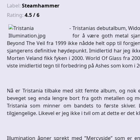
Label:
Steamhammer
Rating:
4.5 / 6
Tristanias debutalbum, Wido
for å være goth metal sjan
Beyond The Veil fra 1999 ikke nådde helt opp til forgje
sjangerens definitive høydepunkt. Imidlertid har jeg ikke
Morten Veland fikk fyken i 2000. World Of Glass fra 200
viste imidlertid tegn til forbedring på Ashes som kom i 
Nå er Tristania tilbake med sitt femte album, og nok 
beveget seg enda lengre bort fra goth metallen og me
Tristania som minner om bandets to første skiver. L
tilgjengelige. Likevel er jeg ikke i tvil om at dette er de
Illumination åpner sprekt med ”Mercyside” som er en 