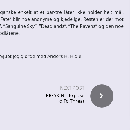
anske enkelt at et par-tre låter ikke holder helt mål.
ate” blir noe anonyme og kjedelige. Resten er derimot
”, ”Sanguine Sky”, ”Deadlands”, ”The Ravens” og den noe
godlåtene.
rvjuet jeg gjorde med Anders H. Hidle.
NEXT POST
PIGSKIN – Expose
d To Threat