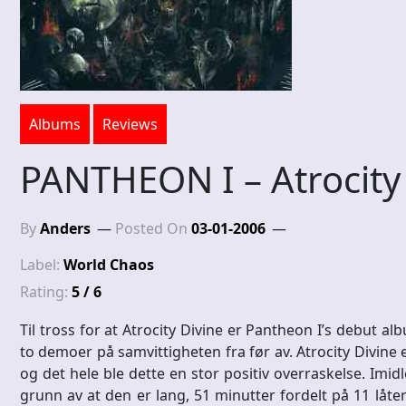
Albums
Reviews
PANTHEON I – Atrocity
By
Anders
Posted On
03-01-2006
Label:
World Chaos
Rating:
5 / 6
Til tross for at Atrocity Divine er Pantheon I’s debut a
to demoer på samvittigheten fra før av. Atrocity Divine 
og det hele ble dette en stor positiv overraskelse. Imidle
grunn av at den er lang, 51 minutter fordelt på 11 låt