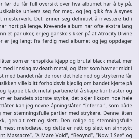
før du får full oversikt over hva albumet har å by på.
sikalske univers seg for meg, og jeg gikk fra å synes
t mesterverk. Det lønner seg definitivt å investere tid i
 har hørt på lenge. Krevende album har ofte ekstra lang
n et par uker, er jeg ganske sikker på at Atrocity Divine
der er jeg langt fra ferdig med albumet og jeg oppdager
 låter som er renspikka kjapp og brutal black metal, mer
r med innslag av death metal, og låter som havner midt i
est med bandet når de roer det hele ned og strykerne får
usikken ville blitt forholdsvis kjedlig om bandet kjørte på
g kjappe black metal partiene til å skape kontraster og
m er bandets største styrke, det skjer liksom noe hele
ittlåter kan jeg nevne åpningslåten ”Infernal”, som både
og mer stemningsfulle partier med strykere. Denne låten
k, genialt rett og slett. Den rolige og stemningsfulle
t mest melodiøse, og dette er rett og slett en sinnsykt
lent Massacre”, ”A Mare Void”, ”Beoynd”, ”Now I See” og