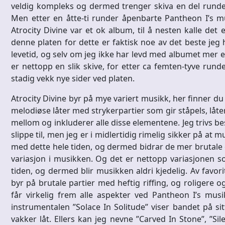
veldig kompleks og dermed trenger skiva en del runder 
Men etter en åtte-ti runder åpenbarte Pantheon I’s mu
Atrocity Divine var et ok album, til å nesten kalle det e
denne platen for dette er faktisk noe av det beste jeg
levetid, og selv om jeg ikke har levd med albumet mer en
er nettopp en slik skive, for etter ca femten-tyve run
stadig vekk nye sider ved platen.
Atrocity Divine byr på mye variert musikk, her finner du
melodiøse låter med strykerpartier som gir ståpels, låte
mellom og inkluderer alle disse elementene. Jeg trivs b
slippe til, men jeg er i midlertidig rimelig sikker på at m
med dette hele tiden, og dermed bidrar de mer brutale o
variasjon i musikken. Og det er nettopp variasjonen so
tiden, og dermed blir musikken aldri kjedelig. Av favor
byr på brutale partier med heftig riffing, og roligere 
får virkelig frem alle aspekter ved Pantheon I’s musik
instrumentalen ”Solace In Solitude” viser bandet på sit
vakker låt. Ellers kan jeg nevne ”Carved In Stone”, ”Si