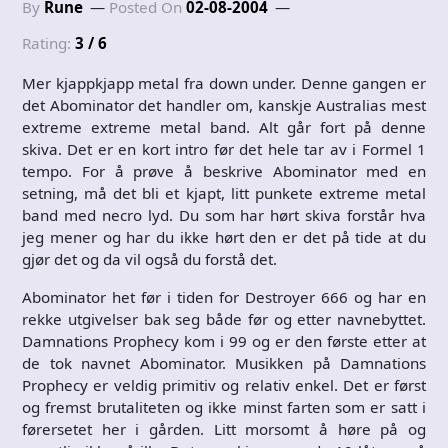
By
Rune
Posted On
02-08-2004
Rating:
3 / 6
Mer kjappkjapp metal fra down under. Denne gangen er
det Abominator det handler om, kanskje Australias mest
extreme extreme metal band. Alt går fort på denne
skiva. Det er en kort intro før det hele tar av i Formel 1
tempo. For å prøve å beskrive Abominator med en
setning, må det bli et kjapt, litt punkete extreme metal
band med necro lyd. Du som har hørt skiva forstår hva
jeg mener og har du ikke hørt den er det på tide at du
gjør det og da vil også du forstå det.
Abominator het før i tiden for Destroyer 666 og har en
rekke utgivelser bak seg både før og etter navnebyttet.
Damnations Prophecy kom i 99 og er den første etter at
de tok navnet Abominator. Musikken på Damnations
Prophecy er veldig primitiv og relativ enkel. Det er først
og fremst brutaliteten og ikke minst farten som er satt i
førersetet her i gården. Litt morsomt å høre på og