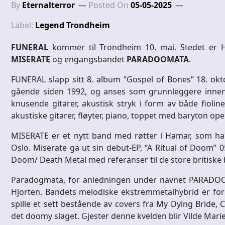
By
Eternalterror
Posted On
05-05-2025
Label:
Legend Trondheim
FUNERAL
kommer til Trondheim 10. mai. Stedet er
MISERATE
og engangsbandet
PARADOOMATA
.
FUNERAL slapp sitt 8. album “Gospel of Bones” 18. okto
gående siden 1992, og anses som grunnleggere innen
knusende gitarer, akustisk stryk i form av både fiolin
akustiske gitarer, fløyter, piano, toppet med baryton op
MISERATE er et nytt band med røtter i Hamar, som ha
Oslo. Miserate ga ut sin debut-EP, “A Ritual of Doom” 0
Doom/ Death Metal med referanser til de store britiske 
Paradogmata, for anledningen under navnet PARADOOMATA
Hjorten. Bandets melodiske ekstremmetalhybrid er for
spille et sett bestående av covers fra My Dying Bride, 
det doomy slaget. Gjester denne kvelden blir Vilde Mari