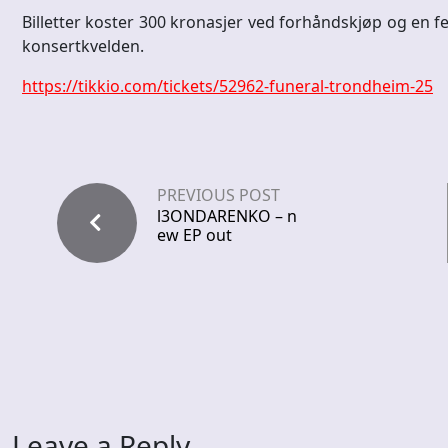
Billetter koster 300 kronasjer ved forhåndskjøp og en f
konsertkvelden.
https://tikkio.com/tickets/52962-funeral-trondheim-25
PREVIOUS POST
l3ONDARENKO – n
ew EP out
Leave a Reply