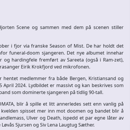
 Hjorten Scene og sammen med dem på scenen stiller
ber i fjor via franske Season of Mist. De har holdt det
for funeral-doom sjangeren. Det nye albumet innehar
er og hardingfele fremført av Sareeta (også i Ram-zet),
erasanger Eirik Krokfjord ved mikrofonen.
r hentet medlemmer fra både Bergen, Kristiansand og
5 April 2024. Lydbildet er massivt og kan beskrives som
band som dominerte sjangeren på tidlig 90-tall.
, blir å spille et litt annerledes sett enn vanlig på
 kvelden spisset mer inn mot doomen og bandet blir å
Candlemass, Ulver og Death, ispedd et par egne låter av
e Løvås Sjursen og Siv Lena Laugtug Sæther.