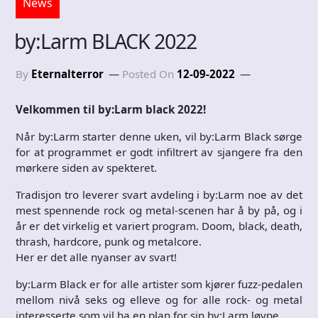
News
by:Larm BLACK 2022
By
Eternalterror
Posted On
12-09-2022
Velkommen til by:Larm black 2022!
Når by:Larm starter denne uken, vil by:Larm Black sørge
for at programmet er godt infiltrert av sjangere fra den
mørkere siden av spekteret.
Tradisjon tro leverer svart avdeling i by:Larm noe av det
mest spennende rock og metal-scenen har å by på, og i
år er det virkelig et variert program. Doom, black, death,
thrash, hardcore, punk og metalcore.
Her er det alle nyanser av svart!
by:Larm Black er for alle artister som kjører fuzz-pedalen
mellom nivå seks og elleve og for alle rock- og metal
interesserte som vil ha en plan for sin by:Larm løype.