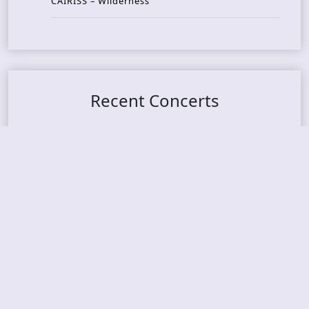
CAIRISS – Wilderness
Recent Concerts
Tons of Rock 2026 – Day 4
Tons of Rock 2026 – Day 3
Tons of Rock 2026 – Day 2
Tons Of Rock 2026 – Day 1
GOATMILKER & DUNE SEA – 05.06.2026 – Bergen,