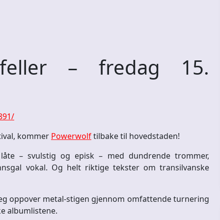
feller – fredag 15.
891/
stival, kommer
Powerwolf
tilbake til hovedstaden!
 låte – svulstig og episk – med dundrende trommer,
nsgal vokal. Og helt riktige tekster om transilvanske
 seg oppover metal-stigen gjennom omfattende turnering
ke albumlistene.