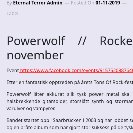
By
Eternal Terror Admin
Posted On
01-11-2019
Label:
Powerwolf // Rocke
november
Event
https://www.facebook.com/events/915752088764
Etter en fantastisk opptreden på årets Tons Of Rock-fe
Powerwolf låter akkurat slik tysk power metal skal
halsbrekkende gitarsoloer, storslått synth og storman
varulver og vampyrer.
Bandet startet opp i Saarbrücken i 2003 og har jobbet
og en bråte album som har gjort stor suksess på de tys