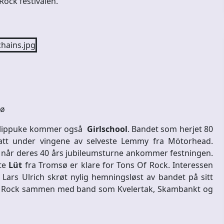
Rock festivalen.
sø
e slippuke kommer også
Girlschool
. Bandet som herjet 80
tt under vingene av selveste Lemmy fra Mötorhead.
on når deres 40 års jubileumsturne ankommer festningen.
te
Lüt
fra Tromsø er klare for Tons Of Rock. Interessen
Lars Ulrich skrøt nylig hemningsløst av bandet på sitt
ns of Rock sammen med band som Kvelertak, Skambankt og