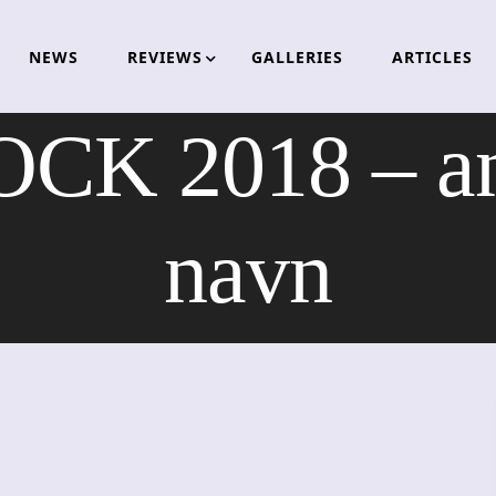
NEWS
REVIEWS
GALLERIES
ARTICLES
K 2018 – an
navn