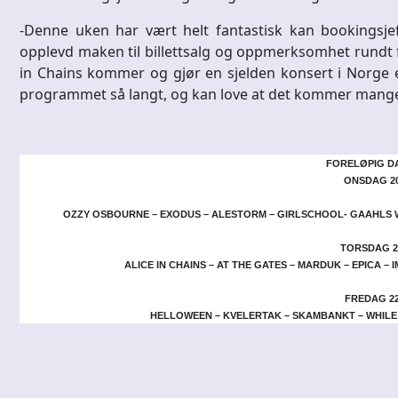
-Denne uken har vært helt fantastisk kan bookingsjef 
opplevd maken til billettsalg og oppmerksomhet rundt fe
in Chains kommer og gjør en sjelden konsert i Norge er
programmet så langt, og kan love at det kommer mange f
FORELØPIG D
ONSDAG 20.
OZZY OSBOURNE – EXODUS – ALESTORM – GIRLSCHOOL- GAAHLS W
TORSDAG 21
ALICE IN CHAINS – AT THE GATES – MARDUK – EPICA –
FREDAG 22 
HELLOWEEN – KVELERTAK – SKAMBANKT – WHILE 