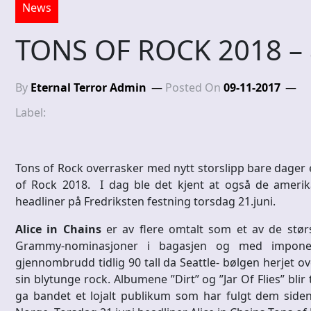
News
TONS OF ROCK 2018 – 
By
Eternal Terror Admin
Posted On
09-11-2017
Label:
Tons of Rock overrasker med nytt storslipp bare dager e
of Rock 2018. I dag ble det kjent at også de ameri
headliner på Fredriksten festning torsdag 21.juni.
Alice in Chains
er av flere omtalt som et av de stør
Grammy-nominasjoner i bagasjen og med imponere
gjennombrudd tidlig 90 tall da Seattle- bølgen herjet 
sin blytunge rock. Albumene ”Dirt” og ”Jar Of Flies” blir
ga bandet et lojalt publikum som har fulgt dem siden