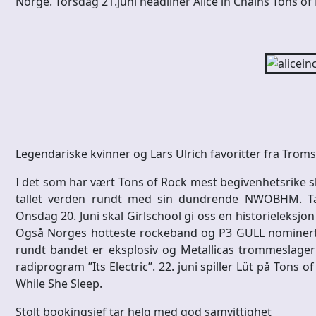
Norge. Torsdag 21.juni headliner Alice in Chains Tons of 
Legendariske kvinner og Lars Ulrich favoritter fra Trom
I det som har vært Tons of Rock mest begivenhetsrik
tallet verden rundt med sin dundrende NWOBHM. Ta
Onsdag 20. Juni skal Girlschool gi oss en historieleksj
Også Norges hotteste rockeband og P3 GULL nominer
rundt bandet er eksplosiv og Metallicas trommeslager 
radiprogram ”Its Electric”. 22. juni spiller Lüt på To
While She Sleep.
Stolt bookingsjef tar helg med god samvittighet