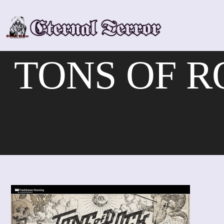
Skip
to
content
TONS OF ROC