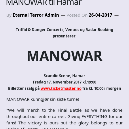
MANOWAR til Hamar
By
Eternal Terror Admin
Posted On
26-04-2017
Triffid & Danger Concerts, Venues og Radar Booking
presenterer:
MANOWAR
Scandic Scene, Hamar
Fredag 17. November 2017 kl.19:00
Billetter i salg på
www.ticketmaster.no
fra kl. 10:00 i morgen
MANOWAR kunngjør sin siste turne!
"We will march to the Final Battle as we have done
throughout our entire career: Giving EVERYTHING for our
fans! The victory is ours but the glory belongs to our
legion of Fans!" – Joey DeMaio.