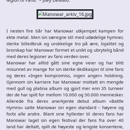
I nesten fire tiår har Manowar utkjempet kampen for
ekte metal. Men sin særegne stil med udødelige hymner,
sterke billedbruk og urokkelige tro på ære, lojalitet og
brorskap har Manowar formet et unikt og ubrytelig bånd
med deres legioner av fans verden over.
Manowar har alltid gått sine egne veier og har blitt
misunnet av mange for sin sterke dedikasjon til sine fans
og deres «Ingen kompromiss, ingen anger» holdning.
Gjennom sin karriere har Manowar mottatt en mengde
med gull og platina album og gjort mer enn 35 turneer
der de har spilt for mellom 10.000 og 50.000 mennesker.
Allerede fra deres anerkjente debut album «Battle
Hymns» satte Manowar sin egen standard – høyere og
forbi alle andre. Blant sine hyllester til deres fans har
Manowar laget sin egen festival der fans fra over 40
land har deltatt, spilt de høyeste og lengste konsertene,