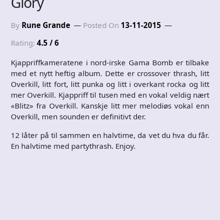
Glory
By
Rune Grande
Posted On
13-11-2015
Rating:
4.5 / 6
Kjappriffkameratene i nord-irske Gama Bomb er tilbake
med et nytt heftig album. Dette er crossover thrash, litt
Overkill, litt fort, litt punka og litt i overkant rocka og litt
mer Overkill. Kjappriff til tusen med en vokal veldig nært
«Blitz» fra Overkill. Kanskje litt mer melodiøs vokal enn
Overkill, men sounden er definitivt der.
12 låter på til sammen en halvtime, da vet du hva du får.
En halvtime med partythrash. Enjoy.