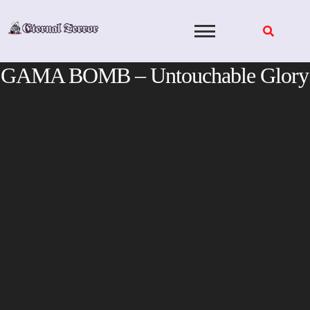
Skip
to
content
GAMA BOMB – Untouchable Glory