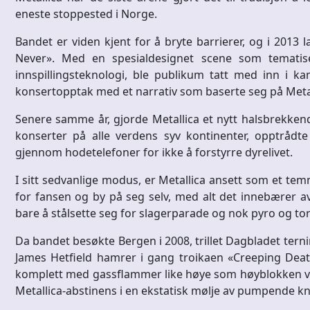
eneste stoppested i Norge.
Bandet er viden kjent for å bryte barrierer, og i 2013 
Never». Med en spesialdesignet scene som tematise
innspillingsteknologi, ble publikum tatt med inn i 
konsertopptak med et narrativ som baserte seg på Metall
Senere samme år, gjorde Metallica et nytt halsbrekken
konserter på alle verdens syv kontinenter, opptrådte
gjennom hodetelefoner for ikke å forstyrre dyrelivet.
I sitt sedvanlige modus, er Metallica ansett som et tem
for fansen og by på seg selv, med alt det innebærer av
bare å stålsette seg for slagerparade og nok pyro og tord
Da bandet besøkte Bergen i 2008, trillet Dagbladet tern
James Hetfield hamrer i gang troikaen «Creeping Death
komplett med gassflammer like høye som høyblokken v
Metallica-abstinens i en ekstatisk mølje av pumpende kn