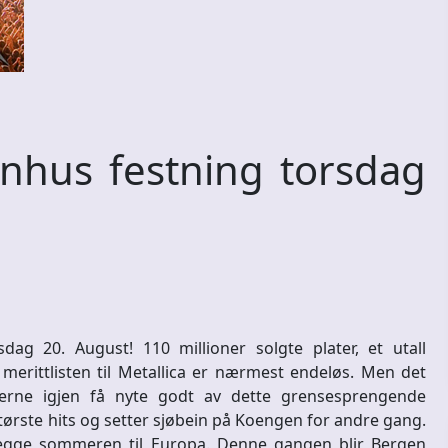
enhus festning torsdag
dag 20. August! 110 millioner solgte plater, et utall
erittlisten til Metallica er nærmest endeløs. Men det
erne igjen få nyte godt av dette grensesprengende
ørste hits og setter sjøbein på Koengen for andre gang.
å legge sommeren til Europa. Denne gangen blir Bergen