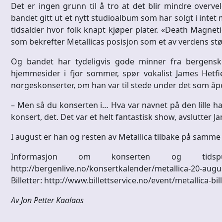
Det er ingen grunn til å tro at det blir mindre over
bandet gitt ut et nytt studioalbum som har solgt i intet
tidsalder hvor folk knapt kjøper plater. «Death Magnetic
som bekrefter Metallicas posisjon som et av verdens stø
Og bandet har tydeligvis gode minner fra bergenskon
hjemmesider i fjor sommer, spør vokalist James Hetfi
norgeskonserter, om han var til stede under det som åp
– Men så du konserten i… Hva var navnet på den lille ha
konsert, det. Det var et helt fantastisk show, avslutter 
I august er han og resten av Metallica tilbake på samme 
Informasjon om konserten og tid
http://bergenlive.no/konsertkalender/metallica-20-aug
Billetter: http://www.billettservice.no/event/metallica-bi
Av Jon Petter Kaalaas