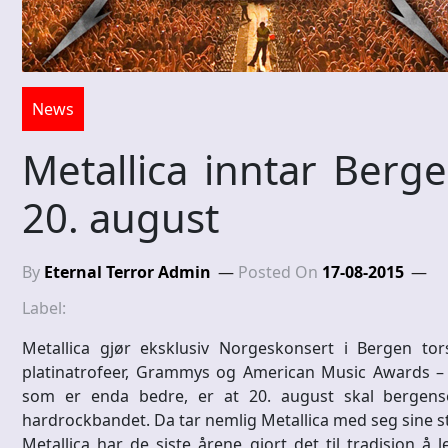
News
Metallica inntar Berg
20. august
By
Eternal Terror Admin
Posted On
17-08-2015
Label:
Metallica gjør eksklusiv Norgeskonsert i Bergen tors
platinatrofeer, Grammys og American Music Awards – m
som er enda bedre, er at 20. august skal bergens
hardrockbandet. Da tar nemlig Metallica med seg sine st
Metallica har de siste årene gjort det til tradisjon 