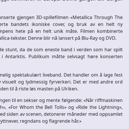
lanserte gjengen 3D-spillefilmen «Metallica Through The
rte bandets ikoniske cover, og bruk av en helt ny
kampens hete på en helt unik måte. Filmen kombinerte
ica-tekster. Denne blir nå lansert på Blu-Ray og DVD.
de stunt, da de som eneste band i verden som har spilt
 i Antarktis. Publikum måtte selvsagt høre konserten
melig spektakulært liveband. Det handler om å lage fest
 visuelt og lydmessig fyrverkeri. Det er med andre ord
en til å riste løs masten på Ulriken.
ingen til en sekser og mente følgende: «Når riffmaskinen
», «For Whom the Bell Tolls» og «Ride the Lightning»,
ed siden av scenen, detonerer måneder med oppsamlet
yttnever, regndans og flagrende hår.»