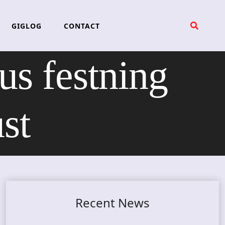
GIGLOG
CONTACT
us festning
st
Recent News