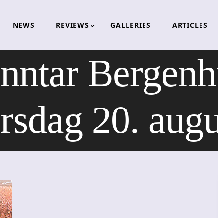
NEWS
REVIEWS
GALLERIES
ARTICLES
inntar Bergenh
orsdag 20. augu