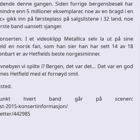
veldende denne gangen. Siden forrige bergensbesøk har
 mindre enn 5 millioner eksemplarer, noe av en bragd i en
» gikk inn på førsteplass på salgslistene i 32 land, noe
rste band uansett sjanger.
serten. I et videoklipp Metallica selv la ut på sine
eld en norsk fan, som han sier han har sett 14 av 18
enbart er av Hetfields beste norgesminner.
vnebyen vi spilte i? Bergen, det var det… Det var en god
James Hetfield med et fornøyd smil.
sted.
spunkt hvert band går på scenen:
ust-2015-konsertinformasjon/
lletter/442985