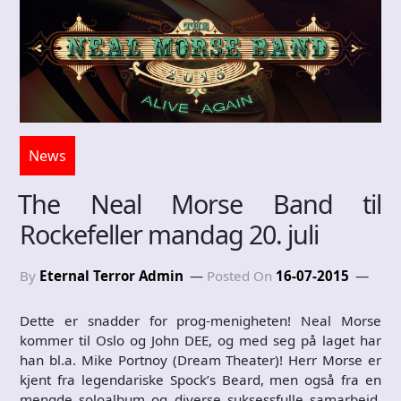
News
The Neal Morse Band til
Rockefeller mandag 20. juli
By
Eternal Terror Admin
Posted On
16-07-2015
Dette er snadder for prog-menigheten! Neal Morse
kommer til Oslo og John DEE, og med seg på laget har
han bl.a. Mike Portnoy (Dream Theater)! Herr Morse er
kjent fra legendariske Spock’s Beard, men også fra en
mengde soloalbum og diverse suksessfulle samarbeid.