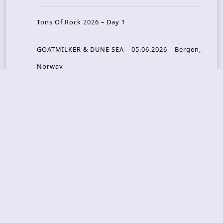
Tons Of Rock 2026 – Day 1
GOATMILKER & DUNE SEA – 05.06.2026 – Bergen,
Norway
Recent Photo Galleries
TONS OF ROCK 2026 – Day 4 – 27.06.2026
TONS OF ROCK 2026 – Day 3 – 26.06.2026