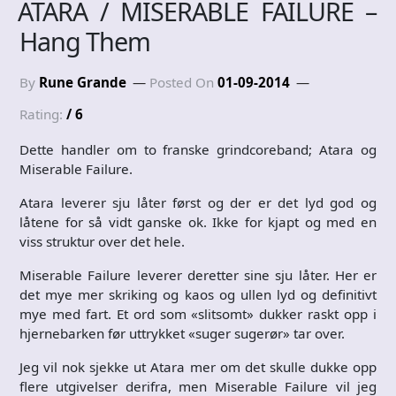
ATARA / MISERABLE FAILURE –
Hang Them
By
Rune Grande
Posted On
01-09-2014
Rating:
/ 6
Dette handler om to franske grindcoreband; Atara og
Miserable Failure.
Atara leverer sju låter først og der er det lyd god og
låtene for så vidt ganske ok. Ikke for kjapt og med en
viss struktur over det hele.
Miserable Failure leverer deretter sine sju låter. Her er
det mye mer skriking og kaos og ullen lyd og definitivt
mye med fart. Et ord som «slitsomt» dukker raskt opp i
hjernebarken før uttrykket «suger sugerør» tar over.
Jeg vil nok sjekke ut Atara mer om det skulle dukke opp
flere utgivelser derifra, men Miserable Failure vil jeg