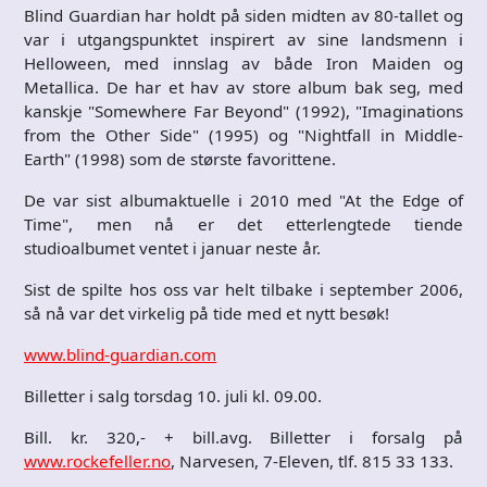
Blind Guardian har holdt på siden midten av 80-tallet og
var i utgangspunktet inspirert av sine landsmenn i
Helloween, med innslag av både Iron Maiden og
Metallica. De har et hav av store album bak seg, med
kanskje "Somewhere Far Beyond" (1992), "Imaginations
from the Other Side" (1995) og "Nightfall in Middle-
Earth" (1998) som de største favorittene.
De var sist albumaktuelle i 2010 med "At the Edge of
Time", men nå er det etterlengtede tiende
studioalbumet ventet i januar neste år.
Sist de spilte hos oss var helt tilbake i september 2006,
så nå var det virkelig på tide med et nytt besøk!
www.blind-guardian.com
Billetter i salg torsdag 10. juli kl. 09.00.
Bill. kr. 320,- + bill.avg. Billetter i forsalg på
www.rockefeller.no
, Narvesen, 7-Eleven, tlf. 815 33 133.